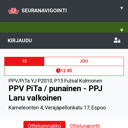
▾
SEURANAVIGOINTI
▾
KIRJAUDU
15
JOU
12.45
PPV/PiTa YJ P2010
,
P15 Futsal Kolmonen
PPV PiTa / punainen - PPJ
Laru valkoinen
Kameleonten 4, Veräjäpellonkatu 17, Espoo
Otteluennakko
Otteluraportti