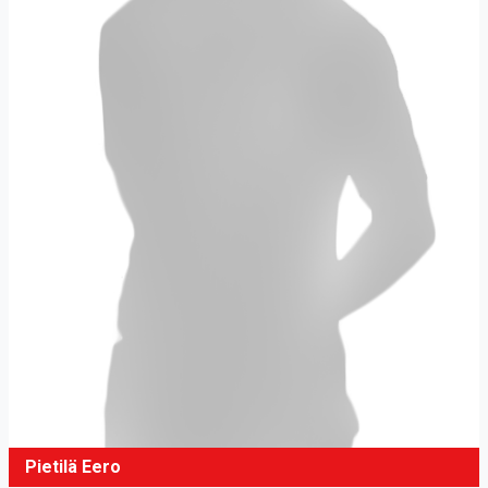
Pietilä Eero