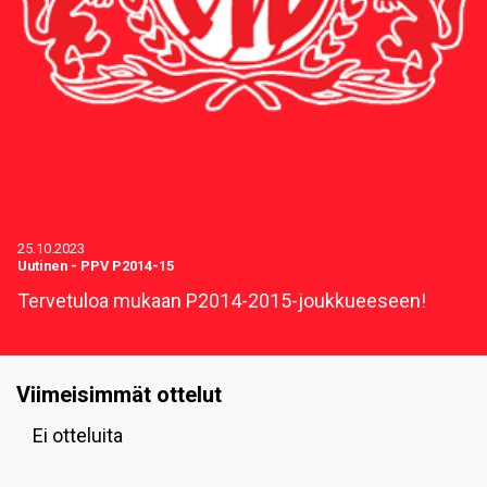
25.10.2023
Uutinen
-
PPV P2014-15
Tervetuloa mukaan P2014-2015-joukkueeseen!
Viimeisimmät ottelut
Ei otteluita