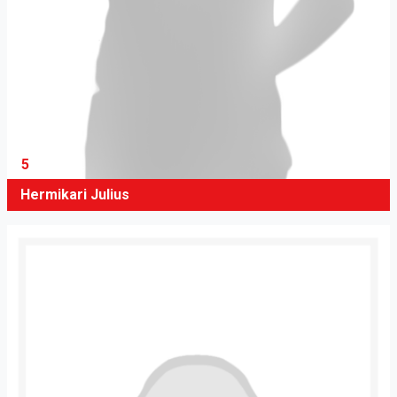
5
Hermikari Julius