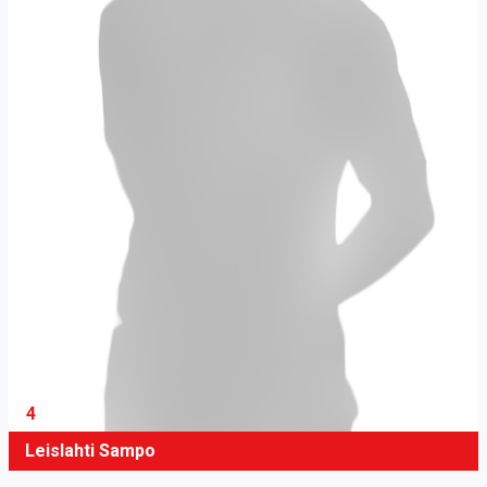
4
Leislahti Sampo