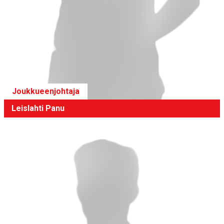
Joukkueenjohtaja
Leislahti Panu