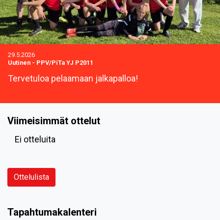
29.5.2026
Uutinen
-
PPV/PiTa YJ P2011
Tervetuloa pelaamaan jalkapalloa!
Viimeisimmät ottelut
Ei otteluita
Ottelulista
Tapahtumakalenteri