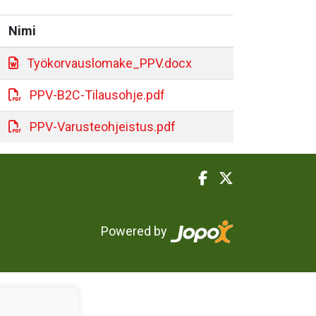
Nimi
Työkorvauslomake_PPV.docx
PPV-B2C-Tilausohje.pdf
PPV-Varusteohjeistus.pdf
Powered by