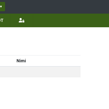
▾
ÖT
Nimi