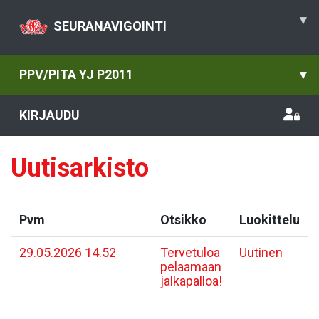
▾
SEURANAVIGOINTI
PPV/PITA YJ P2011
▾
KIRJAUDU
Uutisarkisto
Pvm
Otsikko
Luokittelu
29.05.2026 14.52
Tervetuloa
Uutinen
pelaamaan
jalkapalloa!