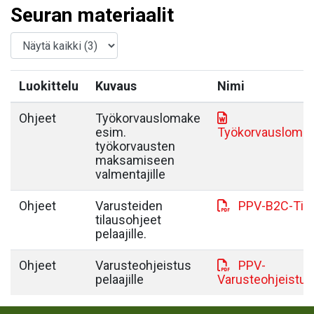
Seuran materiaalit
Luokittelu
Kuvaus
Nimi
Ohjeet
Työkorvauslomake
esim.
Työkorvausloma
työkorvausten
maksamiseen
valmentajille
Ohjeet
Varusteiden
PPV-B2C-Tila
tilausohjeet
pelaajille.
Ohjeet
Varusteohjeistus
PPV-
pelaajille
Varusteohjeistus