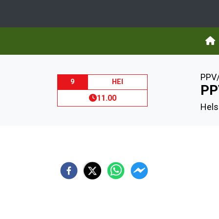
PPV/
9
HEI
PP
11.00
Helsi