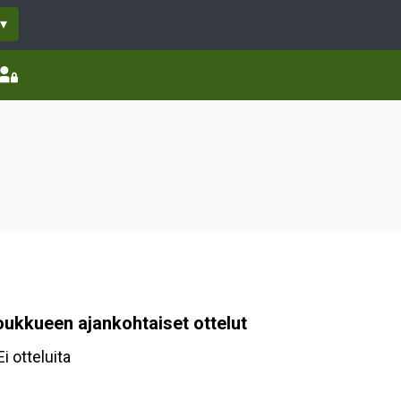
▾
oukkueen ajankohtaiset ottelut
Ei otteluita