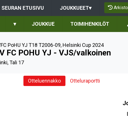
Arkisto
SEURAN ETUSIVU
JOUKKUEET
▾
▾
JOUKKUE
TOIMIHENKILÖT
FC PoHU YJ T18 T2006-09
,
Helsinki Cup 2024
V FC POHU YJ - VJS/valkoinen
nki, Tali 17
Otteluennakko
Otteluraportti
J