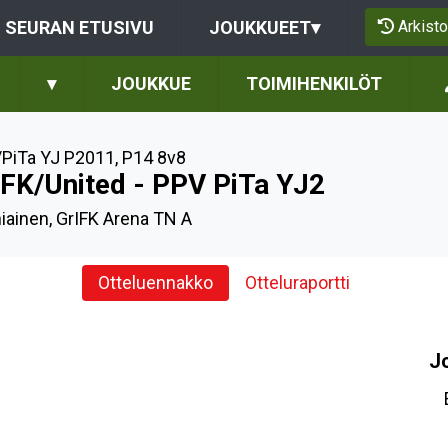
Arkisto
SEURAN ETUSIVU
JOUKKUEET
▾
▾
JOUKKUE
TOIMIHENKILÖT
PiTa YJ P2011
,
P14 8v8
IFK/United - PPV PiTa YJ2
iainen, GrIFK Arena TN A
Otteluennakko
Otteluraportti
J