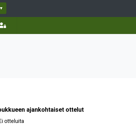
▾
oukkueen ajankohtaiset ottelut
Ei otteluita