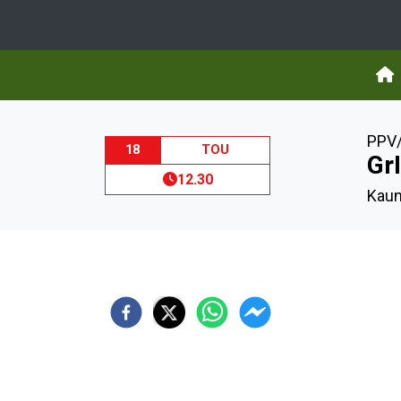
PPV/
18
TOU
Gr
12.30
Kaun