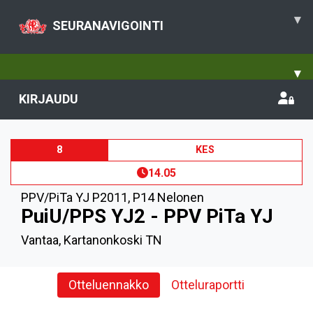
▾
SEURANAVIGOINTI
▾
KIRJAUDU
8
KES
14.05
PPV/PiTa YJ P2011
,
P14 Nelonen
PuiU/PPS YJ2 - PPV PiTa YJ
Vantaa, Kartanonkoski TN
Otteluennakko
Otteluraportti