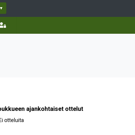
▾
oukkueen ajankohtaiset ottelut
Ei otteluita