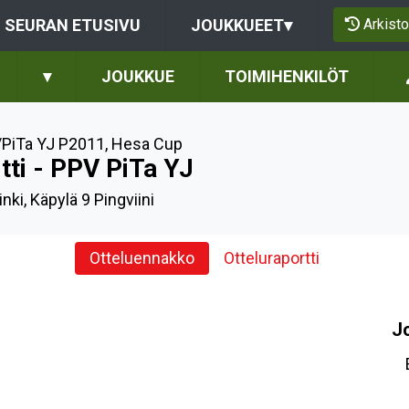
Arkisto
SEURAN ETUSIVU
JOUKKUEET
▾
▾
JOUKKUE
TOIMIHENKILÖT
PiTa YJ P2011
,
Hesa Cup
ltti - PPV PiTa YJ
nki, Käpylä 9 Pingviini
Otteluennakko
Otteluraportti
J