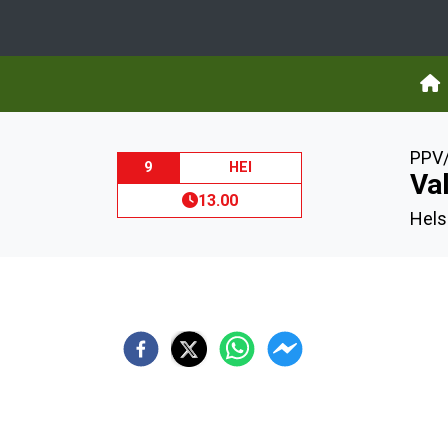
PPV/
9
HEI
Va
13.00
Helsi