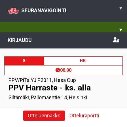
▾
SEURANAVIGOINTI
▾
KIRJAUDU
8
HEI
08.00
PPV/PiTa YJ P2011
,
Hesa Cup
PPV Harraste - ks. alla
Siltamäki, Pallomäentie 14, Helsinki
Otteluennakko
Otteluraportti