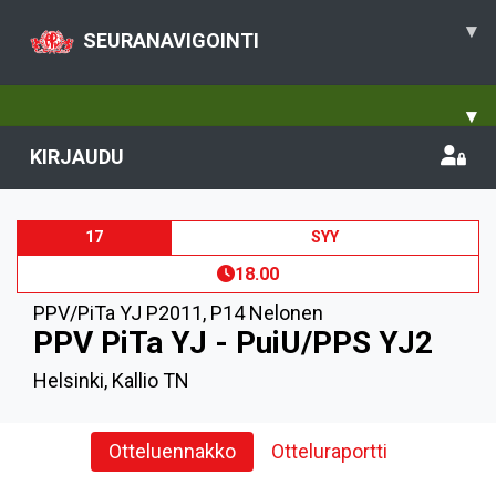
▾
SEURANAVIGOINTI
▾
KIRJAUDU
17
SYY
18.00
PPV/PiTa YJ P2011
,
P14 Nelonen
PPV PiTa YJ - PuiU/PPS YJ2
Helsinki, Kallio TN
Otteluennakko
Otteluraportti