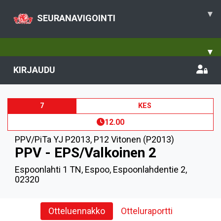
▾
SEURANAVIGOINTI
▾
KIRJAUDU
7
KES
12.00
PPV/PiTa YJ P2013
,
P12 Vitonen (P2013)
PPV - EPS/Valkoinen 2
Espoonlahti 1 TN, Espoo, Espoonlahdentie 2,
02320
Otteluennakko
Otteluraportti