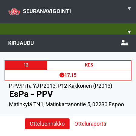
▾
SEURANAVIGOINTI
▾
KIRJAUDU
12
KES
17.15
PPV/PiTa YJ P2013
,
P12 Kakkonen (P2013)
EsPa - PPV
Matinkylä TN1, Matinkartanontie 5, 02230 Espoo
Otteluennakko
Otteluraportti