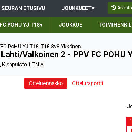
Arkisto
SEURAN ETUSIVU
JOUKKUEET
▾
FC POHU YJ T18
▾
JOUKKUE
TOIMIHENKI
FC PoHU YJ T18
,
T18 8v8 Ykkönen
 Lahti/Valkoinen 2 - PPV FC POHU 
i, Kisapuisto 1 TN A
Otteluennakko
Otteluraportti
J
1