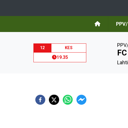
PPV/
PPV/
12
KES
FC
19.35
Laht