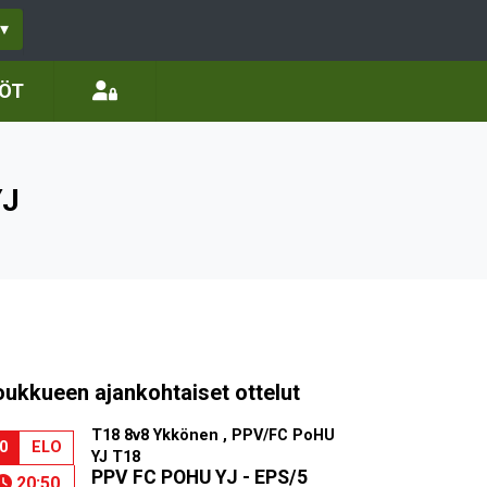
▾
LÖT
YJ
oukkueen ajankohtaiset ottelut
T18 8v8 Ykkönen , PPV/FC PoHU
0
ELO
YJ T18
PPV FC POHU YJ - EPS/5
20:50