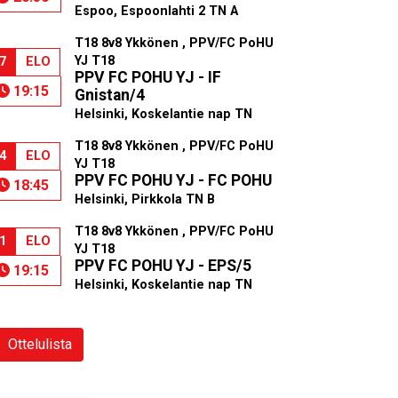
Espoo, Espoonlahti 2 TN A
T18 8v8 Ykkönen , PPV/FC PoHU
YJ T18
7
ELO
PPV FC POHU YJ - IF
19:15
Gnistan/4
Helsinki, Koskelantie nap TN
T18 8v8 Ykkönen , PPV/FC PoHU
4
ELO
YJ T18
PPV FC POHU YJ - FC POHU
18:45
Helsinki, Pirkkola TN B
T18 8v8 Ykkönen , PPV/FC PoHU
1
ELO
YJ T18
PPV FC POHU YJ - EPS/5
19:15
Helsinki, Koskelantie nap TN
Ottelulista