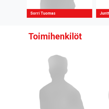
Sorri Tuomas
Juntt
Toimihenkilöt