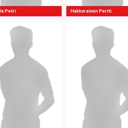
la Petri
Hakkarainen Pertti