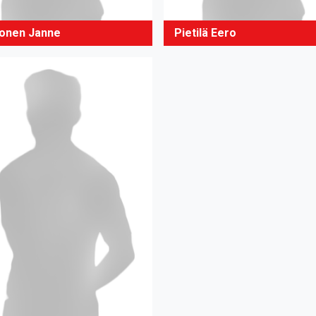
onen Janne
Pietilä Eero