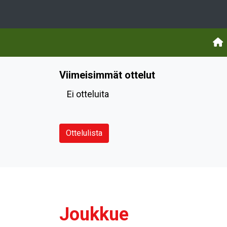
Viimeisimmät ottelut
Ei otteluita
Ottelulista
Joukkue