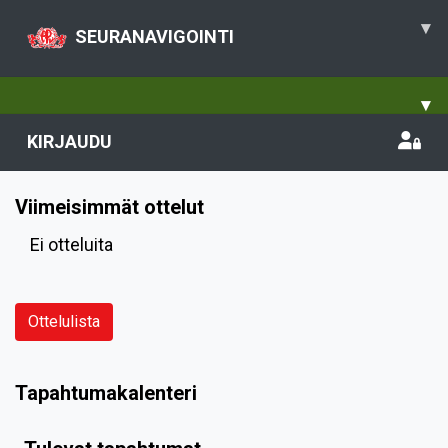
▾
SEURANAVIGOINTI
▾
KIRJAUDU
Viimeisimmät ottelut
Ei otteluita
Ottelulista
Tapahtumakalenteri