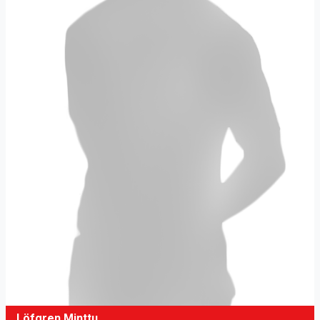
Löfgren Minttu