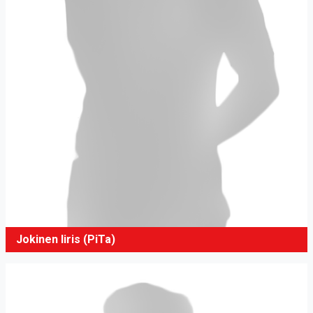
Jokinen Iiris (PiTa)