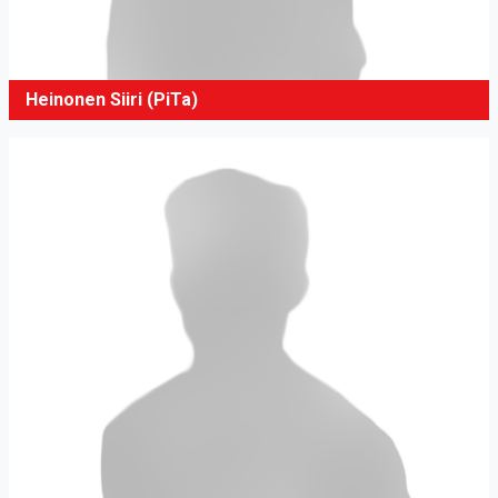
Heinonen Siiri (PiTa)