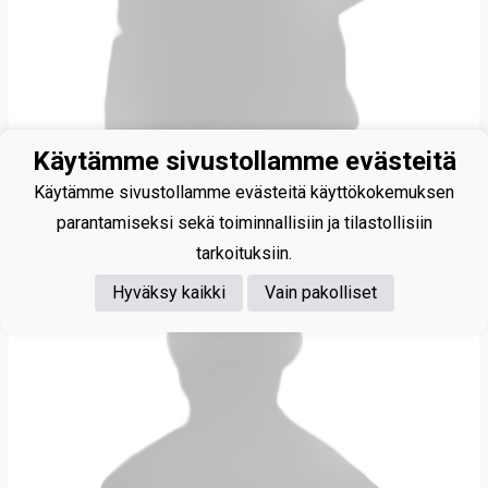
Käytämme sivustollamme evästeitä
Kanniainen Madeleine (PiTa)
Käytämme sivustollamme evästeitä käyttökokemuksen
parantamiseksi sekä toiminnallisiin ja tilastollisiin
tarkoituksiin.
Hyväksy kaikki
Vain pakolliset