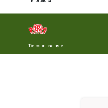
Ei otteluita
Tietosuojaseloste