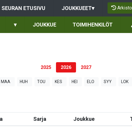
Arkisto
SEURAN ETUSIVU
JOUKKUEET
▾
▾
JOUKKUE
TOIMIHENKILÖT
2025
2026
2027
MAA
HUH
TOU
KES
HEI
ELO
SYY
LOK
a
Sarja
Joukkue