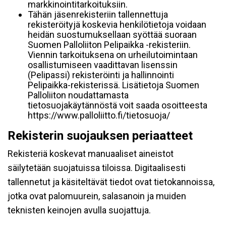
markkinointitarkoituksiin.
Tähän jäsenrekisteriin tallennettuja
rekisteröityjä koskevia henkilötietoja voidaan
heidän suostumuksellaan syöttää suoraan
Suomen Palloliiton Pelipaikka -rekisteriin.
Viennin tarkoituksena on urheilutoimintaan
osallistumiseen vaadittavan lisenssin
(Pelipassi) rekisteröinti ja hallinnointi
Pelipaikka-rekisterissä. Lisätietoja Suomen
Palloliiton noudattamasta
tietosuojakäytännöstä voit saada osoitteesta
https://www.palloliitto.fi/tietosuoja/
Rekisterin suojauksen periaatteet
Rekisteriä koskevat manuaaliset aineistot
säilytetään suojatuissa tiloissa. Digitaalisesti
tallennetut ja käsiteltävät tiedot ovat tietokannoissa,
jotka ovat palomuurein, salasanoin ja muiden
teknisten keinojen avulla suojattuja.