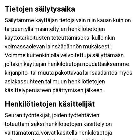
Tietojen säilytysaika
Säilytämme käyttäjän tietoja vain niin kauan kuin on
tarpeen yllä määriteltyjen henkilötietojen
käyttötarkoitusten toteuttamiseksi kulloinkin
voimassaolevan lainsäädännön mukaisesti.
Voimme kuitenkin olla velvoitettuja säilyttämään
joitakin käyttäjän henkilötietoja noudattaaksemme
kirjanpito- tai muuta pakottavaa lainsäädäntöä myös
asiakassuhteen tai muun henkilötietojen
käsittelyperusteen päättymisen jälkeen.
Henkilötietojen käsittelijät
Seuran työntekijät, joiden työtehtävien
toteuttamiseksi henkilötietojen käsittely on
välttämätöntä, voivat käsitellä henkilötietoja