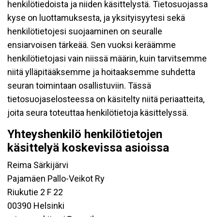
henkilötiedoista ja niiden käsittelystä. Tietosuojassa
kyse on luottamuksesta, ja yksityisyytesi sekä
henkilötietojesi suojaaminen on seuralle
ensiarvoisen tärkeää. Sen vuoksi keräämme
henkilötietojasi vain niissä määrin, kuin tarvitsemme
niitä ylläpitääksemme ja hoitaaksemme suhdetta
seuran toimintaan osallistuviin. Tässä
tietosuojaselosteessa on käsitelty niitä periaatteita,
joita seura toteuttaa henkilötietoja käsittelyssä.
Yhteyshenkilö henkilötietojen
käsittelyä koskevissa asioissa
Reima Särkijärvi
Pajamäen Pallo-Veikot Ry
Riukutie 2 F 22
00390 Helsinki