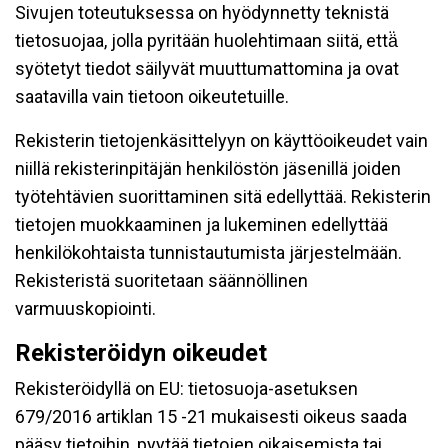
Sivujen toteutuksessa on hyödynnetty teknistä
tietosuojaa, jolla pyritään huolehtimaan siitä, että̈
syötetyt tiedot säilyvät muuttumattomina ja ovat
saatavilla vain tietoon oikeutetuille.
Rekisterin tietojenkäsittelyyn on käyttöoikeudet vain
niillä rekisterinpitäjän henkilöstön jäsenillä joiden
työtehtävien suorittaminen sitä edellyttää. Rekisterin
tietojen muokkaaminen ja lukeminen edellyttää
henkilökohtaista tunnistautumista järjestelmään.
Rekisteristä suoritetaan säännöllinen
varmuuskopiointi.
Rekisteröidyn oikeudet
Rekisteröidyllä on EU: tietosuoja-asetuksen
679/2016 artiklan 15 -21 mukaisesti oikeus saada
pääsy tietoihin, pyytää tietojen oikaisemista tai