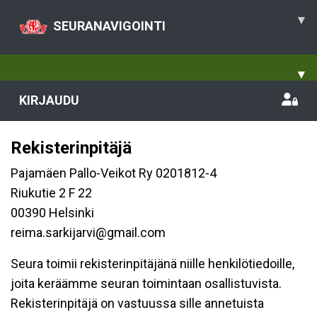
▾
SEURANAVIGOINTI
▾
KIRJAUDU
Rekisterinpitäjä
Pajamäen Pallo-Veikot Ry 0201812-4
Riukutie 2 F 22
00390 Helsinki
reima.sarkijarvi@gmail.com
Seura toimii rekisterinpitäjänä niille henkilötiedoille,
joita keräämme seuran toimintaan osallistuvista.
Rekisterinpitäjä on vastuussa sille annetuista