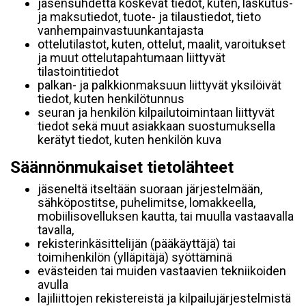
jäsensuhdetta koskevat tiedot, kuten, laskutus-
ja maksutiedot, tuote- ja tilaustiedot, tieto
vanhempainvastuunkantajasta
ottelutilastot, kuten, ottelut, maalit, varoitukset
ja muut ottelutapahtumaan liittyvät
tilastointitiedot
palkan- ja palkkionmaksuun liittyvät yksilöivät
tiedot, kuten henkilötunnus
seuran ja henkilön kilpailutoimintaan liittyvät
tiedot sekä muut asiakkaan suostumuksella
kerätyt tiedot, kuten henkilön kuva
Säännönmukaiset tietolähteet
jäseneltä itseltään suoraan järjestelmään,
sähköpostitse, puhelimitse, lomakkeella,
mobiilisovelluksen kautta, tai muulla vastaavalla
tavalla,
rekisterinkäsittelijän (pääkäyttäjä) tai
toimihenkilön (ylläpitäjä) syöttäminä
evästeiden tai muiden vastaavien tekniikoiden
avulla
lajiliittojen rekistereistä ja kilpailujärjestelmistä