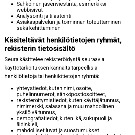
Sähköinen jäsenviestintä, esimerkiksi
webbisivut
Analysointi ja tilastointi
Asiakaspalvelun ja toiminnan toteuttaminen
sekä kehittäminen
Käsiteltävät henkilötietojen ryhmät,
rekisterin tietosisältö
Seura käsittelee rekisteröidystä seuraavia
käyttötarkoituksen kannalta tarpeellisia
henkilötietoja tai henkilötietojen ryhmiä:
yhteystiedot, kuten nimi, osoite,
puhelinnumerot, sähköpostiosoitteet,
rekisteröitymistiedot, kuten käyttäjätunnus,
nimimerkki, salasana ja muu mahdollinen
yksilöivä tunnus,
demografiatiedot, kuten ikä, sukupuoli ja
äidinkieli,
mahdolliset luvat ja suostumukset