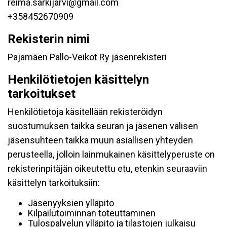
reima.sarkijarvi@gmail.com
+358452670909
Rekisterin nimi
Pajamäen Pallo-Veikot Ry jäsenrekisteri
Henkilötietojen käsittelyn
tarkoitukset
Henkilötietoja käsitellään rekisteröidyn
suostumuksen taikka seuran ja jäsenen välisen
jäsensuhteen taikka muun asiallisen yhteyden
perusteella, jolloin lainmukainen käsittelyperuste on
rekisterinpitäjän oikeutettu etu, etenkin seuraaviin
käsittelyn tarkoituksiin:
Jäsenyyksien ylläpito
Kilpailutoiminnan toteuttaminen
Tulospalvelun ylläpito ja tilastojen julkaisu