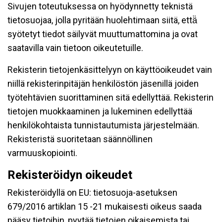
Sivujen toteutuksessa on hyödynnetty teknistä
tietosuojaa, jolla pyritään huolehtimaan siitä, että̈
syötetyt tiedot säilyvät muuttumattomina ja ovat
saatavilla vain tietoon oikeutetuille.
Rekisterin tietojenkäsittelyyn on käyttöoikeudet vain
niillä rekisterinpitäjän henkilöstön jäsenillä joiden
työtehtävien suorittaminen sitä edellyttää. Rekisterin
tietojen muokkaaminen ja lukeminen edellyttää
henkilökohtaista tunnistautumista järjestelmään.
Rekisteristä suoritetaan säännöllinen
varmuuskopiointi.
Rekisteröidyn oikeudet
Rekisteröidyllä on EU: tietosuoja-asetuksen
679/2016 artiklan 15 -21 mukaisesti oikeus saada
pääsy tietoihin, pyytää tietojen oikaisemista tai