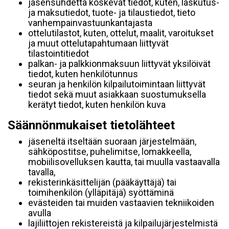
jäsensuhdetta koskevat tiedot, kuten, laskutus-
ja maksutiedot, tuote- ja tilaustiedot, tieto
vanhempainvastuunkantajasta
ottelutilastot, kuten, ottelut, maalit, varoitukset
ja muut ottelutapahtumaan liittyvät
tilastointitiedot
palkan- ja palkkionmaksuun liittyvät yksilöivät
tiedot, kuten henkilötunnus
seuran ja henkilön kilpailutoimintaan liittyvät
tiedot sekä muut asiakkaan suostumuksella
kerätyt tiedot, kuten henkilön kuva
Säännönmukaiset tietolähteet
jäseneltä itseltään suoraan järjestelmään,
sähköpostitse, puhelimitse, lomakkeella,
mobiilisovelluksen kautta, tai muulla vastaavalla
tavalla,
rekisterinkäsittelijän (pääkäyttäjä) tai
toimihenkilön (ylläpitäjä) syöttäminä
evästeiden tai muiden vastaavien tekniikoiden
avulla
lajiliittojen rekistereistä ja kilpailujärjestelmistä