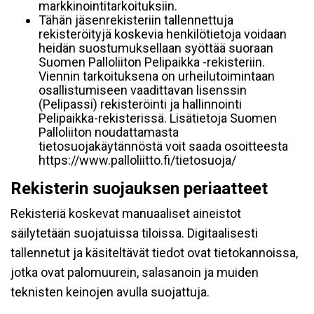
markkinointitarkoituksiin.
Tähän jäsenrekisteriin tallennettuja
rekisteröityjä koskevia henkilötietoja voidaan
heidän suostumuksellaan syöttää suoraan
Suomen Palloliiton Pelipaikka -rekisteriin.
Viennin tarkoituksena on urheilutoimintaan
osallistumiseen vaadittavan lisenssin
(Pelipassi) rekisteröinti ja hallinnointi
Pelipaikka-rekisterissä. Lisätietoja Suomen
Palloliiton noudattamasta
tietosuojakäytännöstä voit saada osoitteesta
https://www.palloliitto.fi/tietosuoja/
Rekisterin suojauksen periaatteet
Rekisteriä koskevat manuaaliset aineistot
säilytetään suojatuissa tiloissa. Digitaalisesti
tallennetut ja käsiteltävät tiedot ovat tietokannoissa,
jotka ovat palomuurein, salasanoin ja muiden
teknisten keinojen avulla suojattuja.