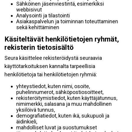
Sähköinen jäsenviestintä, esimerkiksi
webbisivut
Analysointi ja tilastointi
Asiakaspalvelun ja toiminnan toteuttaminen
sekä kehittäminen
Käsiteltävät henkilötietojen ryhmät,
rekisterin tietosisältö
Seura käsittelee rekisteröidystä seuraavia
käyttötarkoituksen kannalta tarpeellisia
henkilötietoja tai henkilötietojen ryhmiä:
yhteystiedot, kuten nimi, osoite,
puhelinnumerot, sähköpostiosoitteet,
rekisteröitymistiedot, kuten käyttäjätunnus,
nimimerkki, salasana ja muu mahdollinen
yksilöivä tunnus,
demografiatiedot, kuten ikä, sukupuoli ja
äidinkieli,
mahdolliset luvat ja suostumukset