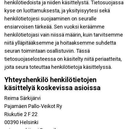
henkilötiedoista ja niiden käsittelystä. Tietosuojassa
kyse on luottamuksesta, ja yksityisyytesi sekä
henkilötietojesi suojaaminen on seuralle
ensiarvoisen tärkeää. Sen vuoksi keräämme
henkilötietojasi vain niissä määrin, kuin tarvitsemme
niitä ylläpitääksemme ja hoitaaksemme suhdetta
seuran toimintaan osallistuviin. Tässä
tietosuojaselosteessa on käsitelty niitä periaatteita,
joita seura toteuttaa henkilötietoja käsittelyssä.
Yhteyshenkilö henkilötietojen
käsittelyä koskevissa asioissa
Reima Särkijärvi
Pajamäen Pallo-Veikot Ry
Riukutie 2 F 22
00390 Helsinki