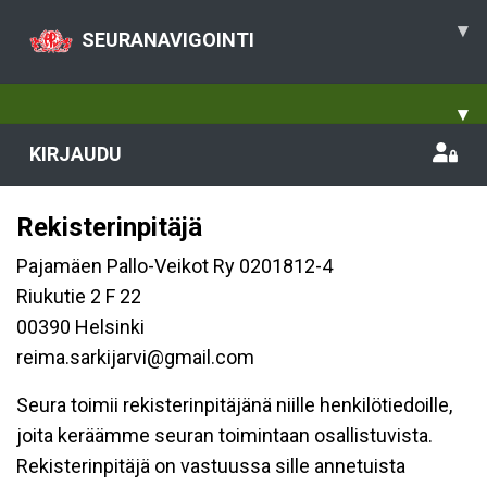
▾
SEURANAVIGOINTI
▾
KIRJAUDU
Rekisterinpitäjä
Pajamäen Pallo-Veikot Ry 0201812-4
Riukutie 2 F 22
00390 Helsinki
reima.sarkijarvi@gmail.com
Seura toimii rekisterinpitäjänä niille henkilötiedoille,
joita keräämme seuran toimintaan osallistuvista.
Rekisterinpitäjä on vastuussa sille annetuista