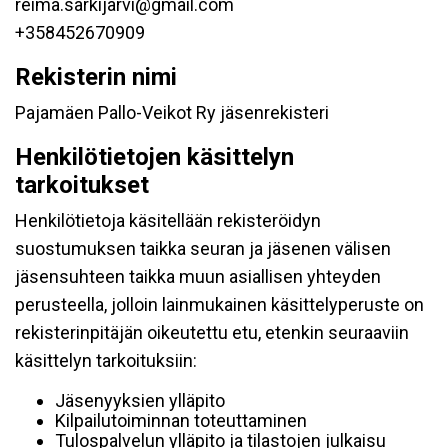
reima.sarkijarvi@gmail.com
+358452670909
Rekisterin nimi
Pajamäen Pallo-Veikot Ry jäsenrekisteri
Henkilötietojen käsittelyn
tarkoitukset
Henkilötietoja käsitellään rekisteröidyn
suostumuksen taikka seuran ja jäsenen välisen
jäsensuhteen taikka muun asiallisen yhteyden
perusteella, jolloin lainmukainen käsittelyperuste on
rekisterinpitäjän oikeutettu etu, etenkin seuraaviin
käsittelyn tarkoituksiin:
Jäsenyyksien ylläpito
Kilpailutoiminnan toteuttaminen
Tulospalvelun ylläpito ja tilastojen julkaisu