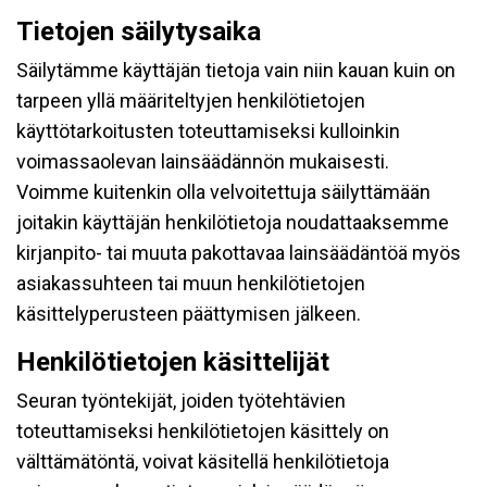
Tietojen säilytysaika
Säilytämme käyttäjän tietoja vain niin kauan kuin on
tarpeen yllä määriteltyjen henkilötietojen
käyttötarkoitusten toteuttamiseksi kulloinkin
voimassaolevan lainsäädännön mukaisesti.
Voimme kuitenkin olla velvoitettuja säilyttämään
joitakin käyttäjän henkilötietoja noudattaaksemme
kirjanpito- tai muuta pakottavaa lainsäädäntöä myös
asiakassuhteen tai muun henkilötietojen
käsittelyperusteen päättymisen jälkeen.
Henkilötietojen käsittelijät
Seuran työntekijät, joiden työtehtävien
toteuttamiseksi henkilötietojen käsittely on
välttämätöntä, voivat käsitellä henkilötietoja