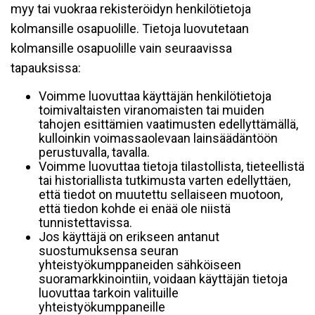
myy tai vuokraa rekisteröidyn henkilötietoja
kolmansille osapuolille. Tietoja luovutetaan
kolmansille osapuolille vain seuraavissa
tapauksissa:
Voimme luovuttaa käyttäjän henkilötietoja
toimivaltaisten viranomaisten tai muiden
tahojen esittämien vaatimusten edellyttämällä,
kulloinkin voimassaolevaan lainsäädäntöön
perustuvalla, tavalla.
Voimme luovuttaa tietoja tilastollista, tieteellistä
tai historiallista tutkimusta varten edellyttäen,
että tiedot on muutettu sellaiseen muotoon,
että tiedon kohde ei enää ole niistä
tunnistettavissa.
Jos käyttäjä on erikseen antanut
suostumuksensa seuran
yhteistyökumppaneiden sähköiseen
suoramarkkinointiin, voidaan käyttäjän tietoja
luovuttaa tarkoin valituille
yhteistyökumppaneille