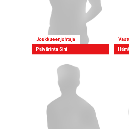
Joukkueenjohtaja
Vast
Päivärinta Sini
Hämä