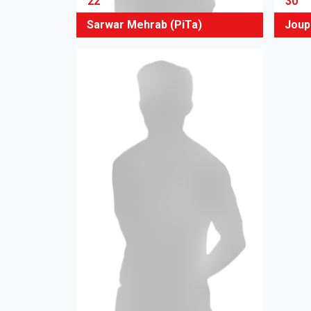
22
30
Sarwar Mehrab (PiTa)
Joup