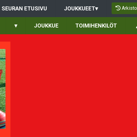
Arkisto
SEURAN ETUSIVU
JOUKKUEET
▾
▾
JOUKKUE
TOIMIHENKILÖT