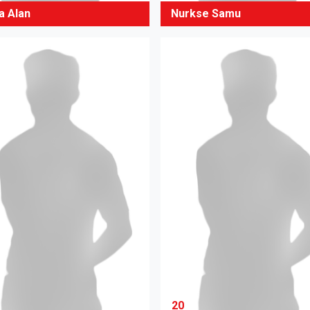
a Alan
Nurkse Samu
20