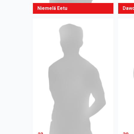
Niemelä Eetu
Dawo