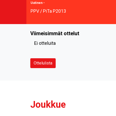
Uutinen
-
PPV / PiTa P2013
Viimeisimmät ottelut
Ei otteluita
Ottelulista
Joukkue