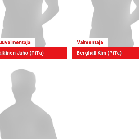
uuvalmentaja
Valmentaja
läinen Juho (PiTa)
Berghäll Kim (PiTa)