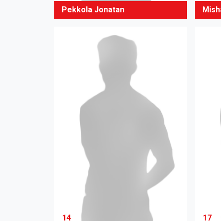
Pekkola Jonatan
Mish
14
17