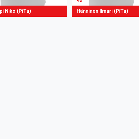
45
pi Niko (PiTa)
Hänninen Ilmari (PiTa)