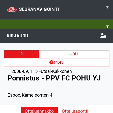
▾
SEURANAVIGOINTI
▾
KIRJAUDU
9
JOU
11.45
T 2008-09
,
T15 Futsal-Kakkonen
Ponnistus - PPV FC POHU YJ
Espoo, Kameleonten 4
Otteluennakko
Otteluraportti