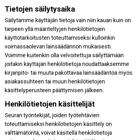
Tietojen säilytysaika
Säilytämme käyttäjän tietoja vain niin kauan kuin on
tarpeen yllä määriteltyjen henkilötietojen
käyttötarkoitusten toteuttamiseksi kulloinkin
voimassaolevan lainsäädännön mukaisesti.
Voimme kuitenkin olla velvoitettuja säilyttämään
joitakin käyttäjän henkilötietoja noudattaaksemme
kirjanpito- tai muuta pakottavaa lainsäädäntöä myös
asiakassuhteen tai muun henkilötietojen
käsittelyperusteen päättymisen jälkeen.
Henkilötietojen käsittelijät
Seuran työntekijät, joiden työtehtävien
toteuttamiseksi henkilötietojen käsittely on
välttämätöntä, voivat käsitellä henkilötietoja