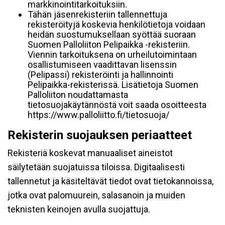
markkinointitarkoituksiin.
Tähän jäsenrekisteriin tallennettuja
rekisteröityjä koskevia henkilötietoja voidaan
heidän suostumuksellaan syöttää suoraan
Suomen Palloliiton Pelipaikka -rekisteriin.
Viennin tarkoituksena on urheilutoimintaan
osallistumiseen vaadittavan lisenssin
(Pelipassi) rekisteröinti ja hallinnointi
Pelipaikka-rekisterissä. Lisätietoja Suomen
Palloliiton noudattamasta
tietosuojakäytännöstä voit saada osoitteesta
https://www.palloliitto.fi/tietosuoja/
Rekisterin suojauksen periaatteet
Rekisteriä koskevat manuaaliset aineistot
säilytetään suojatuissa tiloissa. Digitaalisesti
tallennetut ja käsiteltävät tiedot ovat tietokannoissa,
jotka ovat palomuurein, salasanoin ja muiden
teknisten keinojen avulla suojattuja.