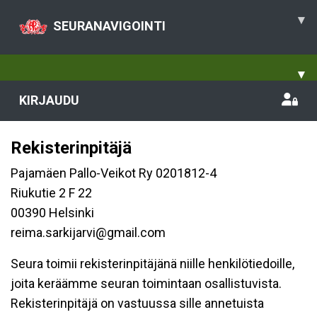
▾
SEURANAVIGOINTI
▾
KIRJAUDU
Rekisterinpitäjä
Pajamäen Pallo-Veikot Ry 0201812-4
Riukutie 2 F 22
00390 Helsinki
reima.sarkijarvi@gmail.com
Seura toimii rekisterinpitäjänä niille henkilötiedoille,
joita keräämme seuran toimintaan osallistuvista.
Rekisterinpitäjä on vastuussa sille annetuista