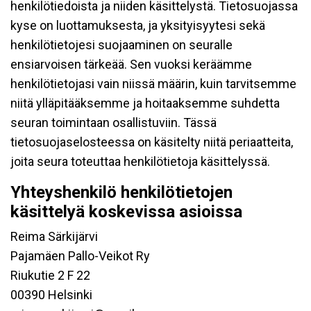
henkilötiedoista ja niiden käsittelystä. Tietosuojassa
kyse on luottamuksesta, ja yksityisyytesi sekä
henkilötietojesi suojaaminen on seuralle
ensiarvoisen tärkeää. Sen vuoksi keräämme
henkilötietojasi vain niissä määrin, kuin tarvitsemme
niitä ylläpitääksemme ja hoitaaksemme suhdetta
seuran toimintaan osallistuviin. Tässä
tietosuojaselosteessa on käsitelty niitä periaatteita,
joita seura toteuttaa henkilötietoja käsittelyssä.
Yhteyshenkilö henkilötietojen
käsittelyä koskevissa asioissa
Reima Särkijärvi
Pajamäen Pallo-Veikot Ry
Riukutie 2 F 22
00390 Helsinki