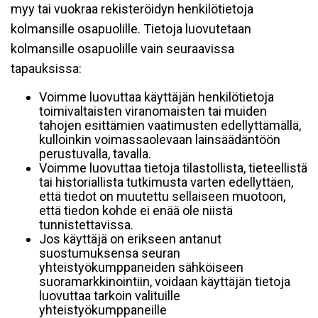
myy tai vuokraa rekisteröidyn henkilötietoja
kolmansille osapuolille. Tietoja luovutetaan
kolmansille osapuolille vain seuraavissa
tapauksissa:
Voimme luovuttaa käyttäjän henkilötietoja
toimivaltaisten viranomaisten tai muiden
tahojen esittämien vaatimusten edellyttämällä,
kulloinkin voimassaolevaan lainsäädäntöön
perustuvalla, tavalla.
Voimme luovuttaa tietoja tilastollista, tieteellistä
tai historiallista tutkimusta varten edellyttäen,
että tiedot on muutettu sellaiseen muotoon,
että tiedon kohde ei enää ole niistä
tunnistettavissa.
Jos käyttäjä on erikseen antanut
suostumuksensa seuran
yhteistyökumppaneiden sähköiseen
suoramarkkinointiin, voidaan käyttäjän tietoja
luovuttaa tarkoin valituille
yhteistyökumppaneille