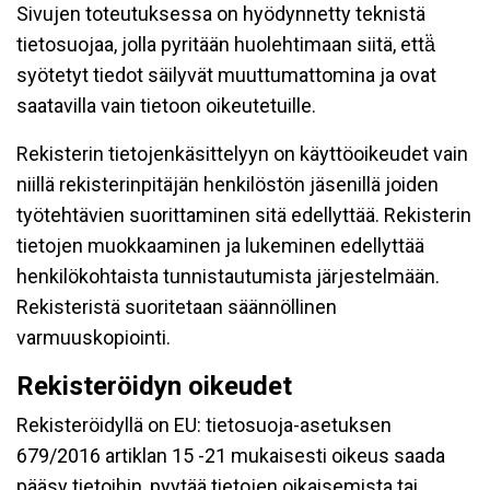
Sivujen toteutuksessa on hyödynnetty teknistä
tietosuojaa, jolla pyritään huolehtimaan siitä, että̈
syötetyt tiedot säilyvät muuttumattomina ja ovat
saatavilla vain tietoon oikeutetuille.
Rekisterin tietojenkäsittelyyn on käyttöoikeudet vain
niillä rekisterinpitäjän henkilöstön jäsenillä joiden
työtehtävien suorittaminen sitä edellyttää. Rekisterin
tietojen muokkaaminen ja lukeminen edellyttää
henkilökohtaista tunnistautumista järjestelmään.
Rekisteristä suoritetaan säännöllinen
varmuuskopiointi.
Rekisteröidyn oikeudet
Rekisteröidyllä on EU: tietosuoja-asetuksen
679/2016 artiklan 15 -21 mukaisesti oikeus saada
pääsy tietoihin, pyytää tietojen oikaisemista tai