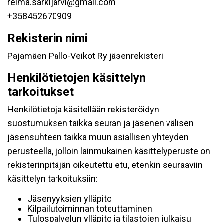
reima.sarkijarvi@gmail.com
+358452670909
Rekisterin nimi
Pajamäen Pallo-Veikot Ry jäsenrekisteri
Henkilötietojen käsittelyn
tarkoitukset
Henkilötietoja käsitellään rekisteröidyn
suostumuksen taikka seuran ja jäsenen välisen
jäsensuhteen taikka muun asiallisen yhteyden
perusteella, jolloin lainmukainen käsittelyperuste on
rekisterinpitäjän oikeutettu etu, etenkin seuraaviin
käsittelyn tarkoituksiin:
Jäsenyyksien ylläpito
Kilpailutoiminnan toteuttaminen
Tulospalvelun ylläpito ja tilastojen julkaisu