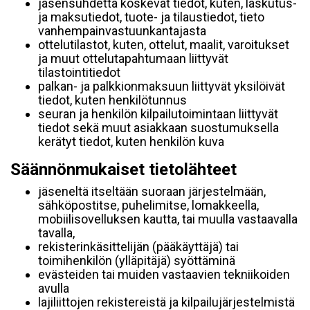
jäsensuhdetta koskevat tiedot, kuten, laskutus-
ja maksutiedot, tuote- ja tilaustiedot, tieto
vanhempainvastuunkantajasta
ottelutilastot, kuten, ottelut, maalit, varoitukset
ja muut ottelutapahtumaan liittyvät
tilastointitiedot
palkan- ja palkkionmaksuun liittyvät yksilöivät
tiedot, kuten henkilötunnus
seuran ja henkilön kilpailutoimintaan liittyvät
tiedot sekä muut asiakkaan suostumuksella
kerätyt tiedot, kuten henkilön kuva
Säännönmukaiset tietolähteet
jäseneltä itseltään suoraan järjestelmään,
sähköpostitse, puhelimitse, lomakkeella,
mobiilisovelluksen kautta, tai muulla vastaavalla
tavalla,
rekisterinkäsittelijän (pääkäyttäjä) tai
toimihenkilön (ylläpitäjä) syöttäminä
evästeiden tai muiden vastaavien tekniikoiden
avulla
lajiliittojen rekistereistä ja kilpailujärjestelmistä