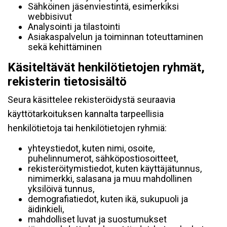
Sähköinen jäsenviestintä, esimerkiksi
webbisivut
Analysointi ja tilastointi
Asiakaspalvelun ja toiminnan toteuttaminen
sekä kehittäminen
Käsiteltävät henkilötietojen ryhmät,
rekisterin tietosisältö
Seura käsittelee rekisteröidystä seuraavia
käyttötarkoituksen kannalta tarpeellisia
henkilötietoja tai henkilötietojen ryhmiä:
yhteystiedot, kuten nimi, osoite,
puhelinnumerot, sähköpostiosoitteet,
rekisteröitymistiedot, kuten käyttäjätunnus,
nimimerkki, salasana ja muu mahdollinen
yksilöivä tunnus,
demografiatiedot, kuten ikä, sukupuoli ja
äidinkieli,
mahdolliset luvat ja suostumukset