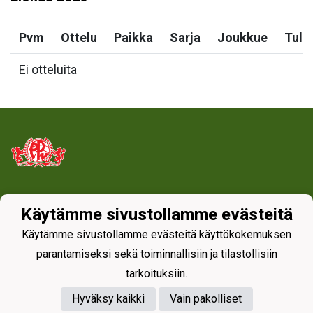
Pvm
Ottelu
Paikka
Sarja
Joukkue
Tulo
Ei otteluita
Tietosuojaseloste
Käytämme sivustollamme evästeitä
Käytämme sivustollamme evästeitä käyttökokemuksen
parantamiseksi sekä toiminnallisiin ja tilastollisiin
tarkoituksiin.
Hyväksy kaikki
Vain pakolliset
Powered by