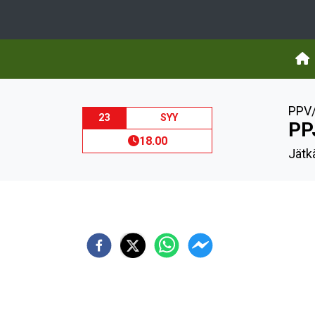
PPV/
23
SYY
PP
18.00
Jätkä