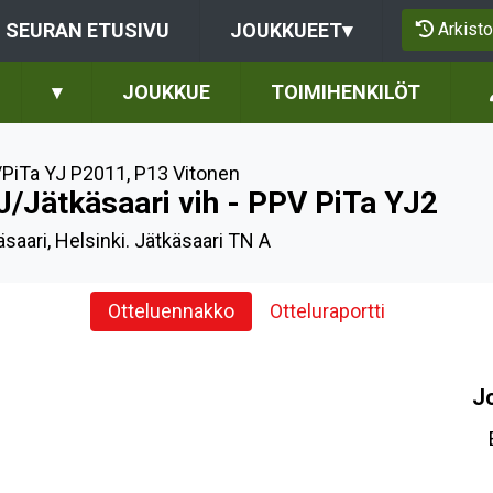
Arkisto
SEURAN ETUSIVU
JOUKKUEET
▾
▾
JOUKKUE
TOIMIHENKILÖT
PiTa YJ P2011
,
P13 Vitonen
J/Jätkäsaari vih - PPV PiTa YJ2
saari, Helsinki. Jätkäsaari TN A
Otteluennakko
Otteluraportti
J