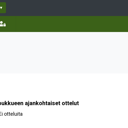
▾
oukkueen ajankohtaiset ottelut
Ei otteluita