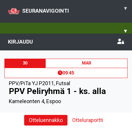
▾
SEURANAVIGOINTI
▾
KIRJAUDU
30
MAR
09.45
PPV/PiTa YJ P2011
,
Futsal
PPV Peliryhmä 1 - ks. alla
Kameleonten 4, Espoo
Otteluennakko
Otteluraportti