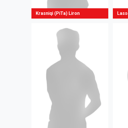
Krasniqi (PiTa) Liron
Lass