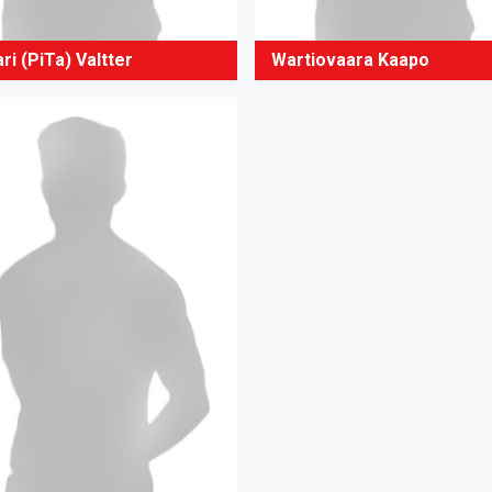
ri (PiTa) Valtter
Wartiovaara Kaapo