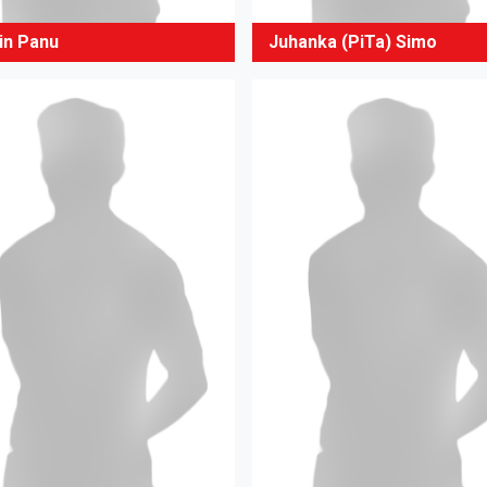
in Panu
Juhanka (PiTa) Simo