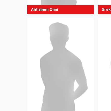
Ahtiainen Onni
Grek