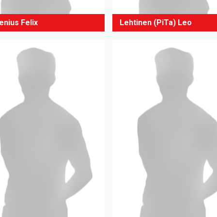
enius Felix
Lehtinen (PiTa) Leo