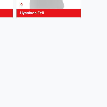
9
Hynninen Eeli