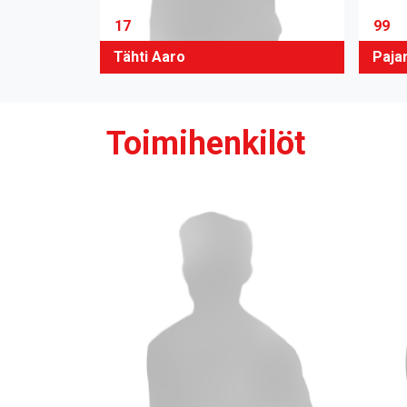
17
99
Tähti Aaro
Paja
Toimihenkilöt