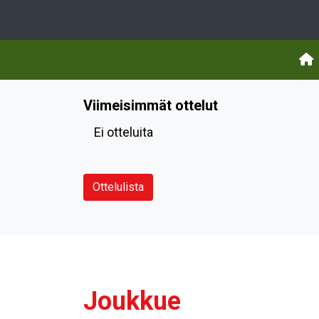
Viimeisimmät ottelut
Ei otteluita
Ottelulista
Joukkue