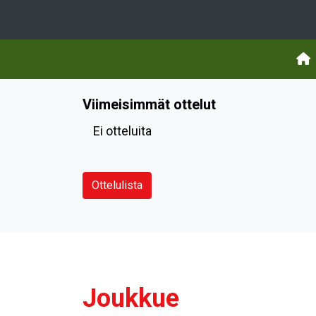
Viimeisimmät ottelut
Ei otteluita
Ottelulista
Joukkue