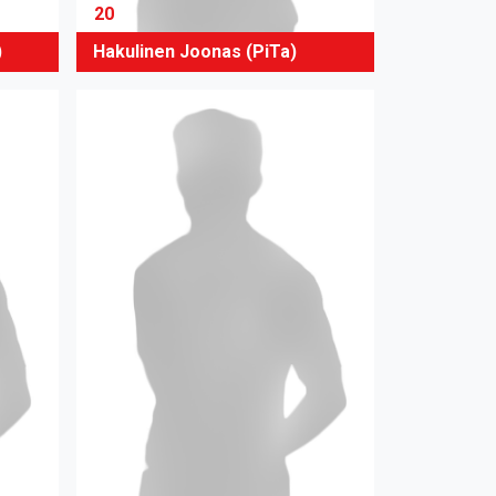
20
)
Hakulinen Joonas (PiTa)