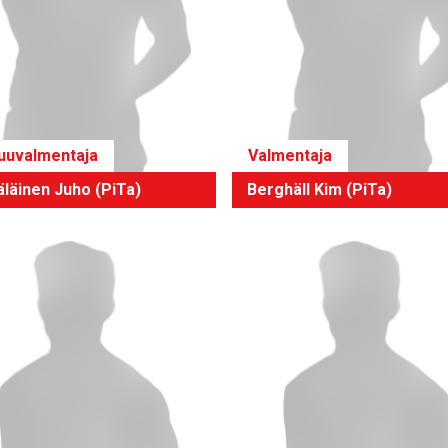
uuvalmentaja
Valmentaja
läinen Juho (PiTa)
Berghäll Kim (PiTa)