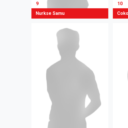
9
10
Nurkse Samu
Coko