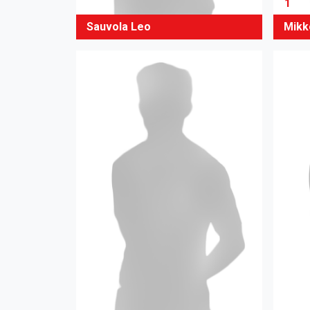
1
Sauvola Leo
Mikk