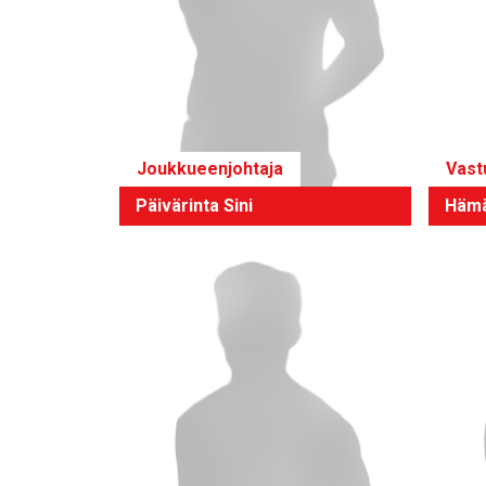
Joukkueenjohtaja
Vast
Päivärinta Sini
Hämä