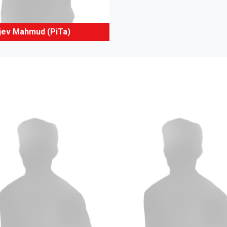
ajev Mahmud (PiTa)