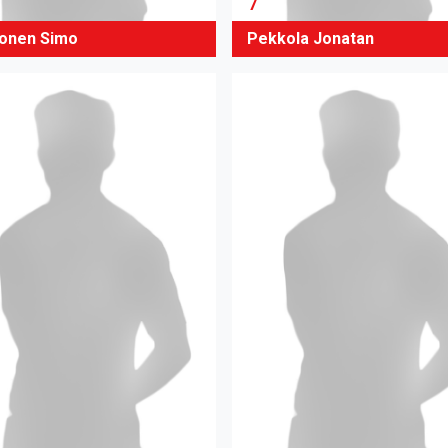
7
onen Simo
Pekkola Jonatan