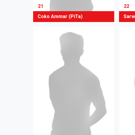
21
22
Coko Ammar (PiTa)
Sarw