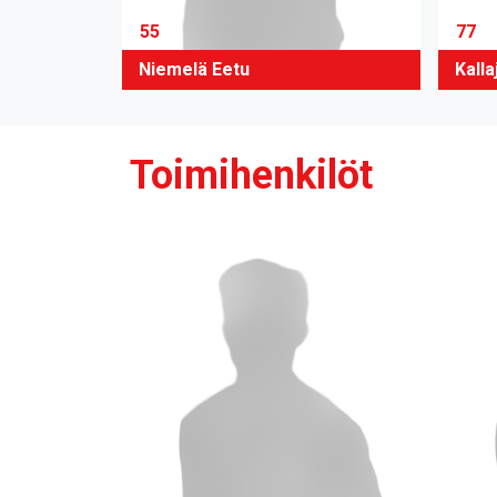
55
77
Niemelä Eetu
Kall
Toimihenkilöt