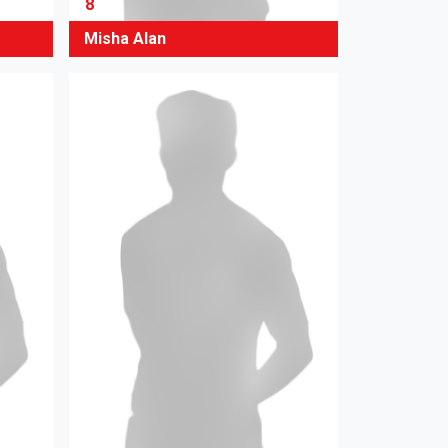
8
Misha Alan