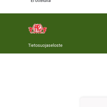
Ei otteluita
Tietosuojaseloste