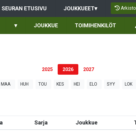
Arkisto
SEURAN ETUSIVU
JOUKKUEET
▾
▾
JOUKKUE
TOIMIHENKILÖT
2025
2026
2027
MAA
HUH
TOU
KES
HEI
ELO
SYY
LOK
a
Sarja
Joukkue