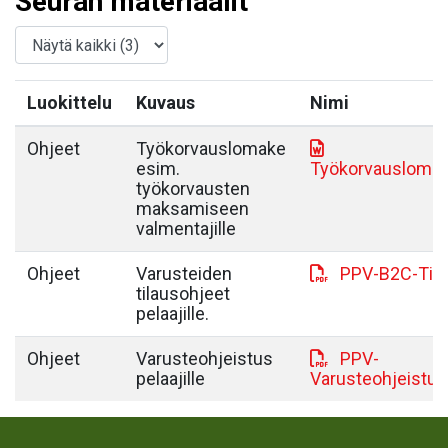
Seuran materiaalit
Luokittelu
Kuvaus
Nimi
Ohjeet
Työkorvauslomake
esim.
Työkorvausloma
työkorvausten
maksamiseen
valmentajille
Ohjeet
Varusteiden
PPV-B2C-Tila
tilausohjeet
pelaajille.
Ohjeet
Varusteohjeistus
PPV-
pelaajille
Varusteohjeistus