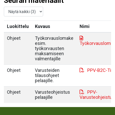
Seuran materiaalit
Luokittelu
Kuvaus
Nimi
Ohjeet
Työkorvauslomake
esim.
Työkorvausloma
työkorvausten
maksamiseen
valmentajille
Ohjeet
Varusteiden
PPV-B2C-Tila
tilausohjeet
pelaajille.
Ohjeet
Varusteohjeistus
PPV-
pelaajille
Varusteohjeistus