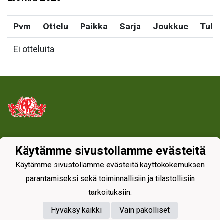
Pvm
Ottelu
Paikka
Sarja
Joukkue
Tulo
Ei otteluita
Tietosuojaseloste
Käytämme sivustollamme evästeitä
Käytämme sivustollamme evästeitä käyttökokemuksen
parantamiseksi sekä toiminnallisiin ja tilastollisiin
tarkoituksiin.
Hyväksy kaikki
Vain pakolliset
Powered by