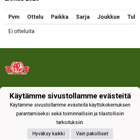
Pvm
Ottelu
Paikka
Sarja
Joukkue
Tulo
Ei otteluita
Tietosuojaseloste
Käytämme sivustollamme evästeitä
Käytämme sivustollamme evästeitä käyttökokemuksen
parantamiseksi sekä toiminnallisiin ja tilastollisiin
tarkoituksiin.
Hyväksy kaikki
Vain pakolliset
Powered by