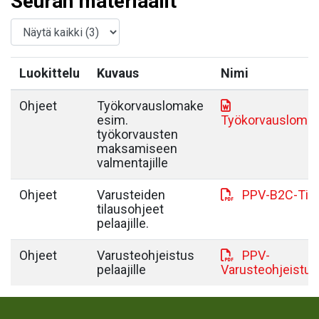
Seuran materiaalit
Luokittelu
Kuvaus
Nimi
Ohjeet
Työkorvauslomake
esim.
Työkorvausloma
työkorvausten
maksamiseen
valmentajille
Ohjeet
Varusteiden
PPV-B2C-Tila
tilausohjeet
pelaajille.
Ohjeet
Varusteohjeistus
PPV-
pelaajille
Varusteohjeistus