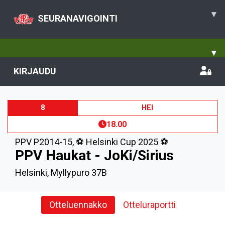
▾
SEURANAVIGOINTI
▾
KIRJAUDU
8
HEI
18.00
PPV P2014-15
,
⚽️ Helsinki Cup 2025 ⚽️
PPV Haukat - JoKi/Sirius
Helsinki, Myllypuro 37B
Otteluennakko
Otteluraportti