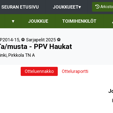
Arkisto
SEURAN ETUSIVU
JOUKKUEET
▾
▾
JOUKKUE
TOIMIHENKILÖT
P2014-15
,
⚽️ Sarjapelit 2025 ⚽️
Ta/musta - PPV Haukat
nki, Pirkkola TN A
Otteluennakko
Otteluraportti
J