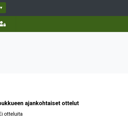
▾
oukkueen ajankohtaiset ottelut
Ei otteluita