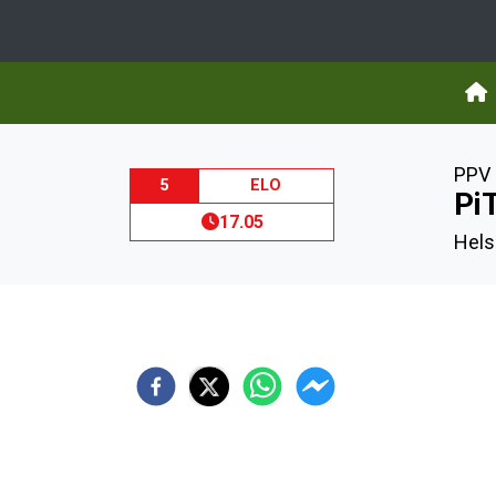
PPV 
5
ELO
Pi
17.05
Helsi