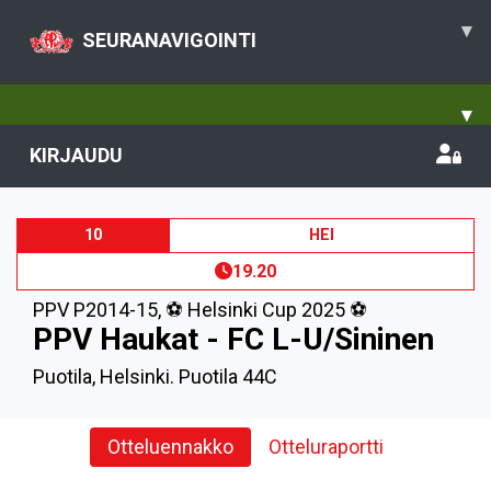
▾
SEURANAVIGOINTI
▾
KIRJAUDU
10
HEI
19.20
PPV P2014-15
,
⚽️ Helsinki Cup 2025 ⚽️
PPV Haukat - FC L-U/Sininen
Puotila, Helsinki. Puotila 44C
Otteluennakko
Otteluraportti