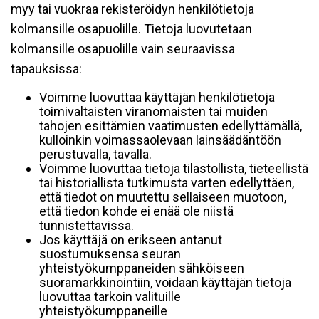
myy tai vuokraa rekisteröidyn henkilötietoja
kolmansille osapuolille. Tietoja luovutetaan
kolmansille osapuolille vain seuraavissa
tapauksissa:
Voimme luovuttaa käyttäjän henkilötietoja
toimivaltaisten viranomaisten tai muiden
tahojen esittämien vaatimusten edellyttämällä,
kulloinkin voimassaolevaan lainsäädäntöön
perustuvalla, tavalla.
Voimme luovuttaa tietoja tilastollista, tieteellistä
tai historiallista tutkimusta varten edellyttäen,
että tiedot on muutettu sellaiseen muotoon,
että tiedon kohde ei enää ole niistä
tunnistettavissa.
Jos käyttäjä on erikseen antanut
suostumuksensa seuran
yhteistyökumppaneiden sähköiseen
suoramarkkinointiin, voidaan käyttäjän tietoja
luovuttaa tarkoin valituille
yhteistyökumppaneille