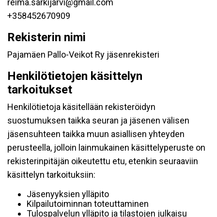
reima.sarkijarvi@gmail.com
+358452670909
Rekisterin nimi
Pajamäen Pallo-Veikot Ry jäsenrekisteri
Henkilötietojen käsittelyn
tarkoitukset
Henkilötietoja käsitellään rekisteröidyn
suostumuksen taikka seuran ja jäsenen välisen
jäsensuhteen taikka muun asiallisen yhteyden
perusteella, jolloin lainmukainen käsittelyperuste on
rekisterinpitäjän oikeutettu etu, etenkin seuraaviin
käsittelyn tarkoituksiin:
Jäsenyyksien ylläpito
Kilpailutoiminnan toteuttaminen
Tulospalvelun ylläpito ja tilastojen julkaisu