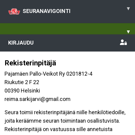
▾
SEURANAVIGOINTI
▾
KIRJAUDU
Rekisterinpitäjä
Pajamäen Pallo-Veikot Ry 0201812-4
Riukutie 2 F 22
00390 Helsinki
reima.sarkijarvi@gmail.com
Seura toimii rekisterinpitäjänä niille henkilötiedoille,
joita keräämme seuran toimintaan osallistuvista.
Rekisterinpitäjä on vastuussa sille annetuista