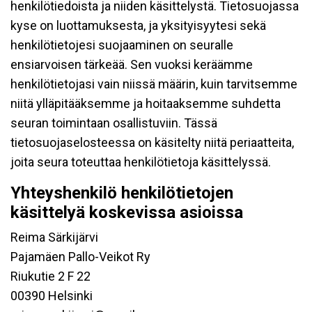
henkilötiedoista ja niiden käsittelystä. Tietosuojassa
kyse on luottamuksesta, ja yksityisyytesi sekä
henkilötietojesi suojaaminen on seuralle
ensiarvoisen tärkeää. Sen vuoksi keräämme
henkilötietojasi vain niissä määrin, kuin tarvitsemme
niitä ylläpitääksemme ja hoitaaksemme suhdetta
seuran toimintaan osallistuviin. Tässä
tietosuojaselosteessa on käsitelty niitä periaatteita,
joita seura toteuttaa henkilötietoja käsittelyssä.
Yhteyshenkilö henkilötietojen
käsittelyä koskevissa asioissa
Reima Särkijärvi
Pajamäen Pallo-Veikot Ry
Riukutie 2 F 22
00390 Helsinki