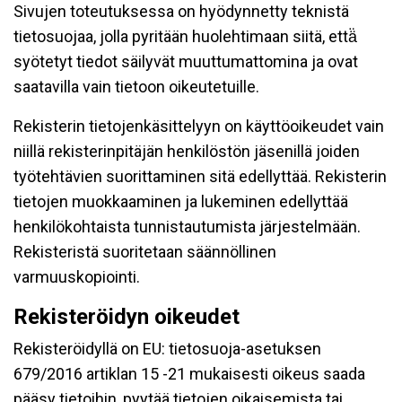
Sivujen toteutuksessa on hyödynnetty teknistä
tietosuojaa, jolla pyritään huolehtimaan siitä, että̈
syötetyt tiedot säilyvät muuttumattomina ja ovat
saatavilla vain tietoon oikeutetuille.
Rekisterin tietojenkäsittelyyn on käyttöoikeudet vain
niillä rekisterinpitäjän henkilöstön jäsenillä joiden
työtehtävien suorittaminen sitä edellyttää. Rekisterin
tietojen muokkaaminen ja lukeminen edellyttää
henkilökohtaista tunnistautumista järjestelmään.
Rekisteristä suoritetaan säännöllinen
varmuuskopiointi.
Rekisteröidyn oikeudet
Rekisteröidyllä on EU: tietosuoja-asetuksen
679/2016 artiklan 15 -21 mukaisesti oikeus saada
pääsy tietoihin, pyytää tietojen oikaisemista tai