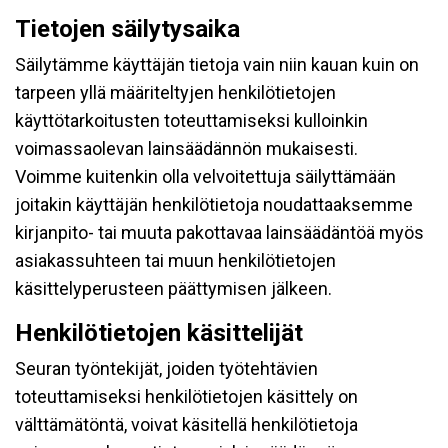
Tietojen säilytysaika
Säilytämme käyttäjän tietoja vain niin kauan kuin on
tarpeen yllä määriteltyjen henkilötietojen
käyttötarkoitusten toteuttamiseksi kulloinkin
voimassaolevan lainsäädännön mukaisesti.
Voimme kuitenkin olla velvoitettuja säilyttämään
joitakin käyttäjän henkilötietoja noudattaaksemme
kirjanpito- tai muuta pakottavaa lainsäädäntöä myös
asiakassuhteen tai muun henkilötietojen
käsittelyperusteen päättymisen jälkeen.
Henkilötietojen käsittelijät
Seuran työntekijät, joiden työtehtävien
toteuttamiseksi henkilötietojen käsittely on
välttämätöntä, voivat käsitellä henkilötietoja