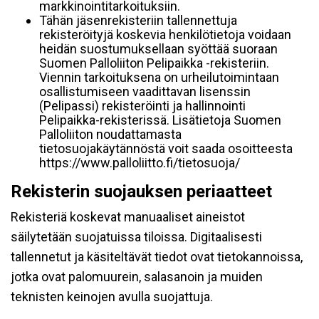
markkinointitarkoituksiin.
Tähän jäsenrekisteriin tallennettuja
rekisteröityjä koskevia henkilötietoja voidaan
heidän suostumuksellaan syöttää suoraan
Suomen Palloliiton Pelipaikka -rekisteriin.
Viennin tarkoituksena on urheilutoimintaan
osallistumiseen vaadittavan lisenssin
(Pelipassi) rekisteröinti ja hallinnointi
Pelipaikka-rekisterissä. Lisätietoja Suomen
Palloliiton noudattamasta
tietosuojakäytännöstä voit saada osoitteesta
https://www.palloliitto.fi/tietosuoja/
Rekisterin suojauksen periaatteet
Rekisteriä koskevat manuaaliset aineistot
säilytetään suojatuissa tiloissa. Digitaalisesti
tallennetut ja käsiteltävät tiedot ovat tietokannoissa,
jotka ovat palomuurein, salasanoin ja muiden
teknisten keinojen avulla suojattuja.