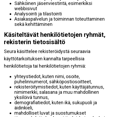
Sähköinen jäsenviestintä, esimerkiksi
webbisivut
Analysointi ja tilastointi
Asiakaspalvelun ja toiminnan toteuttaminen
sekä kehittäminen
Käsiteltävät henkilötietojen ryhmät,
rekisterin tietosisältö
Seura käsittelee rekisteröidystä seuraavia
käyttötarkoituksen kannalta tarpeellisia
henkilötietoja tai henkilötietojen ryhmiä:
yhteystiedot, kuten nimi, osoite,
puhelinnumerot, sähköpostiosoitteet,
rekisteröitymistiedot, kuten käyttäjätunnus,
nimimerkki, salasana ja muu mahdollinen
yksilöivä tunnus,
demografiatiedot, kuten ikä, sukupuoli ja
äidinkieli,
mahdolliset luvat ja suostumukset