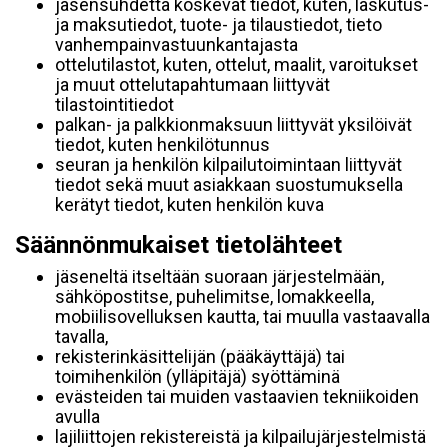
jäsensuhdetta koskevat tiedot, kuten, laskutus-
ja maksutiedot, tuote- ja tilaustiedot, tieto
vanhempainvastuunkantajasta
ottelutilastot, kuten, ottelut, maalit, varoitukset
ja muut ottelutapahtumaan liittyvät
tilastointitiedot
palkan- ja palkkionmaksuun liittyvät yksilöivät
tiedot, kuten henkilötunnus
seuran ja henkilön kilpailutoimintaan liittyvät
tiedot sekä muut asiakkaan suostumuksella
kerätyt tiedot, kuten henkilön kuva
Säännönmukaiset tietolähteet
jäseneltä itseltään suoraan järjestelmään,
sähköpostitse, puhelimitse, lomakkeella,
mobiilisovelluksen kautta, tai muulla vastaavalla
tavalla,
rekisterinkäsittelijän (pääkäyttäjä) tai
toimihenkilön (ylläpitäjä) syöttäminä
evästeiden tai muiden vastaavien tekniikoiden
avulla
lajiliittojen rekistereistä ja kilpailujärjestelmistä