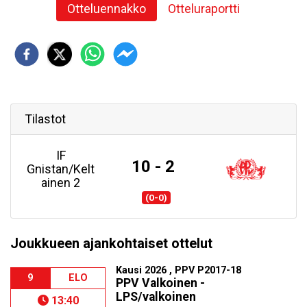
Otteluennakko
Otteluraportti
Tilastot
IF
10 - 2
Gnistan/Kelt
ainen 2
(0-0)
Joukkueen ajankohtaiset ottelut
Kausi 2026 , PPV P2017-18
9
ELO
PPV Valkoinen -
LPS/valkoinen
13:40