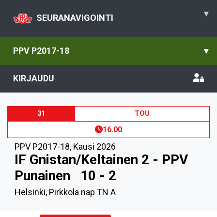
▾
SEURANAVIGOINTI
PPV P2017-18
▾
KIRJAUDU
31
TOU
16.00
PPV P2017-18
,
Kausi 2026
IF Gnistan/Keltainen 2 - PPV
Punainen
10 - 2
Helsinki, Pirkkola nap TN A