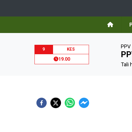
PPV 
9
KES
PP
19.00
Tali 