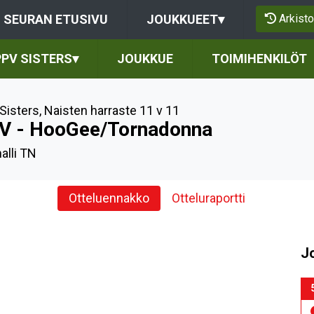
Arkisto
SEURAN ETUSIVU
JOUKKUEET
▾
PPV SISTERS
▾
JOUKKUE
TOIMIHENKILÖT
Sisters
,
Naisten harraste 11 v 11
V - HooGee/Tornadonna
halli TN
Otteluennakko
Otteluraportti
J