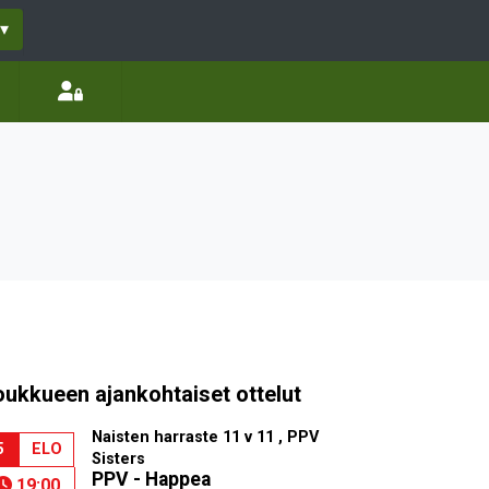
▾
oukkueen ajankohtaiset ottelut
Naisten harraste 11 v 11 , PPV
5
ELO
Sisters
PPV - Happea
19:00