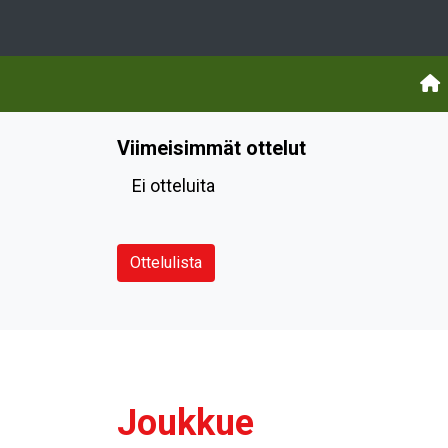
Viimeisimmät ottelut
Ei otteluita
Ottelulista
Joukkue