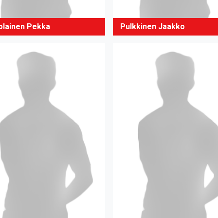
olainen Pekka
Pulkkinen Jaakko