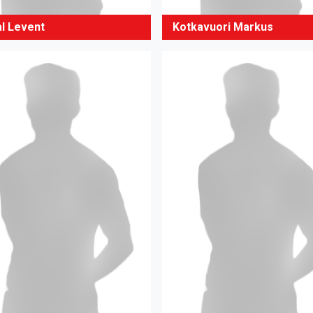
al Levent
Kotkavuori Markus