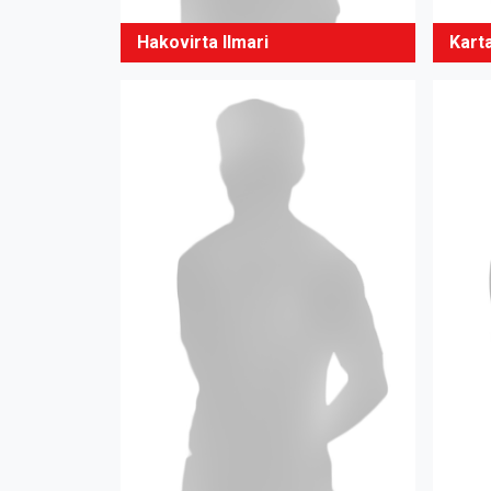
Hakovirta Ilmari
Kart