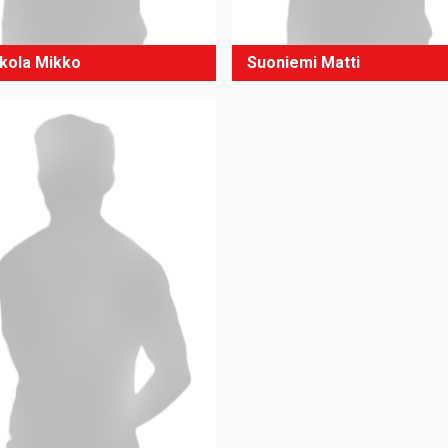
kola Mikko
Suoniemi Matti