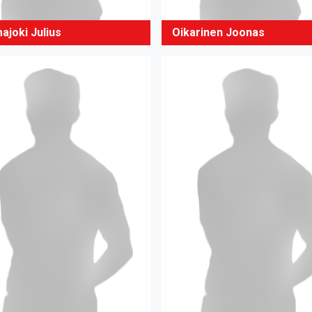
ajoki Julius
Oikarinen Joonas