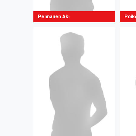
Pennanen Aki
Poik