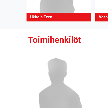
Ukkola Eero
Voro
Toimihenkilöt