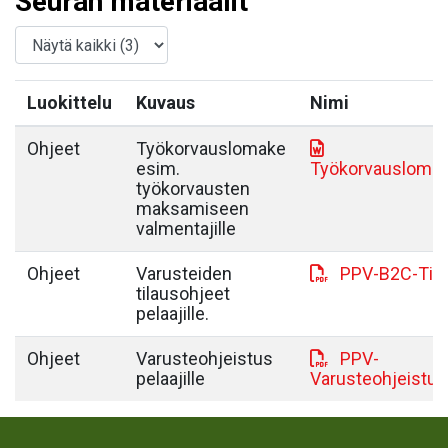
Seuran materiaalit
Luokittelu
Kuvaus
Nimi
Ohjeet
Työkorvauslomake
esim.
Työkorvausloma
työkorvausten
maksamiseen
valmentajille
Ohjeet
Varusteiden
PPV-B2C-Tila
tilausohjeet
pelaajille.
Ohjeet
Varusteohjeistus
PPV-
pelaajille
Varusteohjeistus