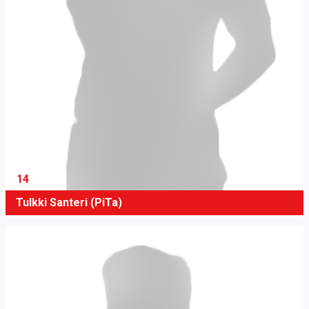
14
Tulkki Santeri (PiTa)