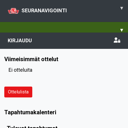
▾
SEURANAVIGOINTI
▾
KIRJAUDU
Viimeisimmät ottelut
Ei otteluita
Ottelulista
Tapahtumakalenteri