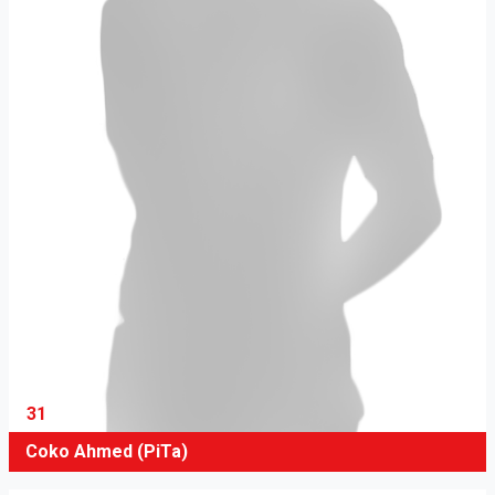
31
Coko Ahmed (PiTa)