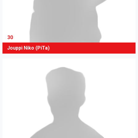
30
Jouppi Niko (PiTa)