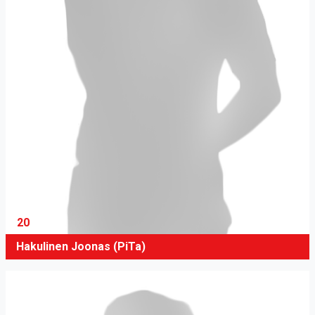
20
Hakulinen Joonas (PiTa)