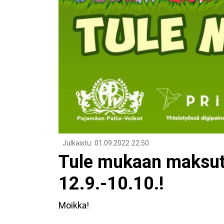
Julkaistu
:
01.09.2022
22.50
Tule mukaan maksutt
12.9.-10.10.!
Moikka!