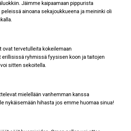
ikäluokkiin. Jäimme kaipaamaan pippurista
 peleissä ainoana sekajoukkueena ja meininki oli
kalla.
t ovat tervetulleita kokeilemaan
 erillisissä ryhmissä fyysisen koon ja taitojen
oi sitten sekoitella.
ttelevat mielellään vanhemman kanssa
 tule nykäisemään hihasta jos emme huomaa sinua!