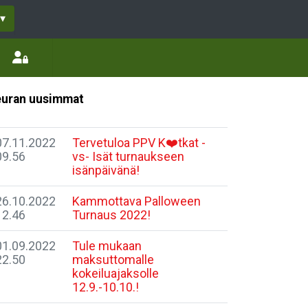
▾
uran uusimmat
07.11.2022
Tervetuloa PPV K❤️tkat -
09.56
vs- Isät turnaukseen
isänpäivänä!
26.10.2022
Kammottava Palloween
12.46
Turnaus 2022!
01.09.2022
Tule mukaan
22.50
maksuttomalle
kokeiluajaksolle
12.9.-10.10.!