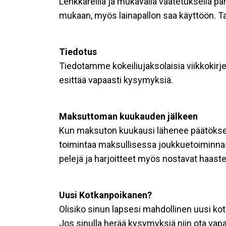
Lenkkareilla ja mukavalla vaatetuksella pä
mukaan, myös lainapallon saa käyttöön. T
Tiedotus
Tiedotamme kokeiliujaksolaisia viikkokir
esittää vapaasti kysymyksiä.
Maksuttoman kuukauden jälkeen
Kun maksuton kuukausi lähenee päätökseen
toimintaa maksullisessa joukkuetoiminna
pelejä ja harjoitteet myös nostavat haaste
Uusi Kotkanpoikanen?
Olisiko sinun lapsesi mahdollinen uusi 
Jos sinulla herää kysymyksiä niin ota vapaa