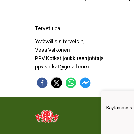
Tervetuloa!
Ystävällisin terveisin,
Vesa Valkonen
PPV Kotkat joukkueenjohtaja
ppv.kotkat@gmail.com
Käytämme siv