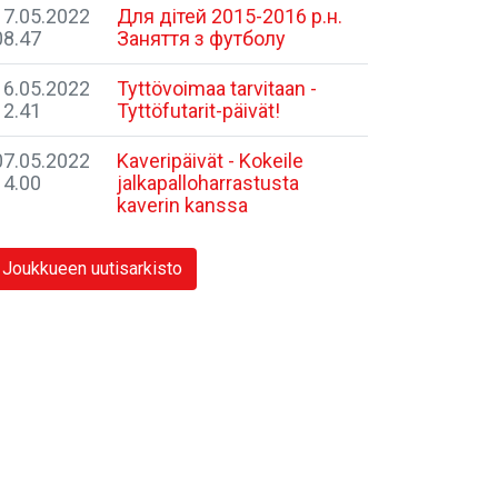
17.05.2022
Для дітей 2015-2016 р.н.
08.47
Заняття з футболу
16.05.2022
Tyttövoimaa tarvitaan -
12.41
Tyttöfutarit-päivät!
07.05.2022
Kaveripäivät - Kokeile
14.00
jalkapalloharrastusta
kaverin kanssa
Joukkueen uutisarkisto