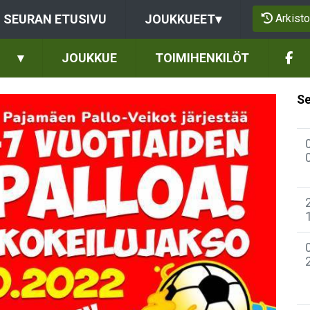
Arkisto
SEURAN ETUSIVU
JOUKKUEET
▾
▾
JOUKKUE
TOIMIHENKILÖT
Se