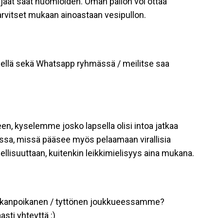
rjäät säät huomioiden. Oman pallon voi ottaa
arvitset mukaan ainoastaan vesipullon.
jeellä sekä Whatsapp ryhmässä / meilitse saa
, kyselemme josko lapsella olisi intoa jatkaa
ssa, missä pääsee myös pelaamaan virallisia
ellisuuttaan, kuitenkin leikkimielisyys aina mukana.
kotkanpoikanen / tyttönen joukkueessamme?
sti yhteyttä :)