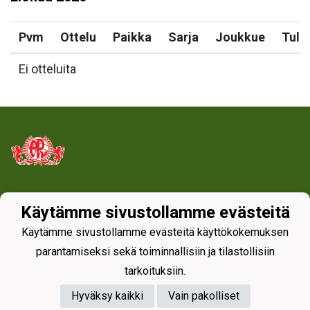
Pvm
Ottelu
Paikka
Sarja
Joukkue
Tulo
Ei otteluita
Tietosuojaseloste
Käytämme sivustollamme evästeitä
Käytämme sivustollamme evästeitä käyttökokemuksen
parantamiseksi sekä toiminnallisiin ja tilastollisiin
tarkoituksiin.
Hyväksy kaikki
Vain pakolliset
Powered by