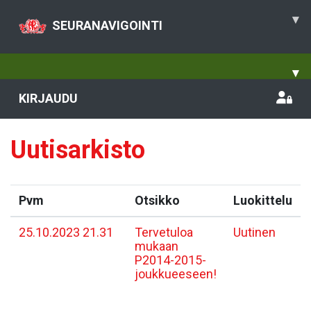
▾
SEURANAVIGOINTI
▾
KIRJAUDU
Uutisarkisto
Pvm
Otsikko
Luokittelu
25.10.2023 21.31
Tervetuloa
Uutinen
mukaan
P2014-2015-
joukkueeseen!