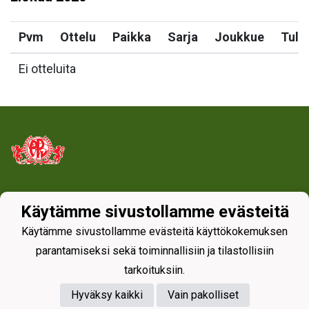
Pvm
Ottelu
Paikka
Sarja
Joukkue
Tulo
Ei otteluita
Tietosuojaseloste
Käytämme sivustollamme evästeitä
Käytämme sivustollamme evästeitä käyttökokemuksen
parantamiseksi sekä toiminnallisiin ja tilastollisiin
tarkoituksiin.
Hyväksy kaikki
Vain pakolliset
Powered by