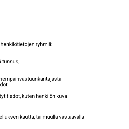
 henkilötietojen ryhmiä:
ä tunnus,
 vanhempainvastuunkantajasta
edot
yt tiedot, kuten henkilön kuva
lluksen kautta, tai muulla vastaavalla