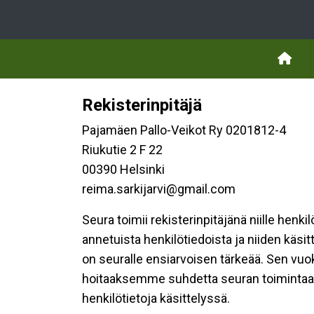
Rekisterinpitäjä
Pajamäen Pallo-Veikot Ry 0201812-4
Riukutie 2 F 22
00390 Helsinki
reima.sarkijarvi@gmail.com
Seura toimii rekisterinpitäjänä niille henk
annetuista henkilötiedoista ja niiden käsi
on seuralle ensiarvoisen tärkeää. Sen vuo
hoitaaksemme suhdetta seuran toimintaan os
henkilötietoja käsittelyssä.