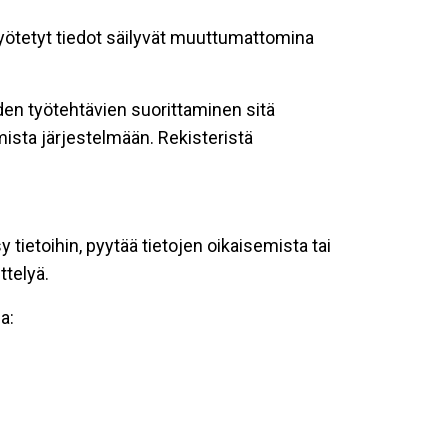
 syötetyt tiedot säilyvät muuttumattomina
oiden työtehtävien suorittaminen sitä
ista järjestelmään. Rekisteristä
tietoihin, pyytää tietojen oikaisemista tai
ttelyä.
a: