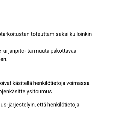
ötarkoitusten toteuttamiseksi kulloinkin
 kirjanpito- tai muuta pakottavaa
een.
oivat käsitellä henkilötietoja voimassa
tojenkäsittelysitoumus.
-järjestelyin, että henkilötietoja