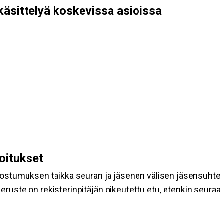
käsittelyä koskevissa asioissa
koitukset
suostumuksen taikka seuran ja jäsenen välisen jäsensuht
eruste on rekisterinpitäjän oikeutettu etu, etenkin seuraav