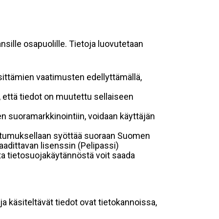
sille osapuolille. Tietoja luovutetaan
sittämien vaatimusten edellyttämällä,
n, että tiedot on muutettu sellaiseen
suoramarkkinointiin, voidaan käyttäjän
suostumuksellaan syöttää suoraan Suomen
aadittavan lisenssin (Pelipassi)
sta tietosuojakäytännöstä voit saada
ja käsiteltävät tiedot ovat tietokannoissa,