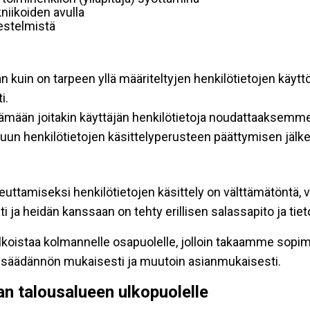
niikoiden avulla
rjestelmistä
an kuin on tarpeen yllä määriteltyjen henkilötietojen käytt
i.
ttämään joitakin käyttäjän henkilötietoja noudattaaksemme
un henkilötietojen käsittelyperusteen päättymisen jälk
teuttamiseksi henkilötietojen käsittely on välttämätöntä, v
 ja heidän kanssaan on tehty erillisen salassapito ja tie
koistaa kolmannelle osapuolelle, jolloin takaamme sopimus
insäädännön mukaisesti ja muutoin asianmukaisesti.
pan talousalueen ulkopuolelle