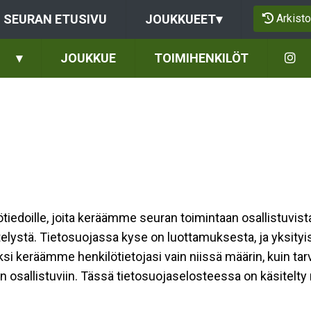
Arkisto
SEURAN ETUSIVU
JOUKKUEET
▾
▾
JOUKKUE
TOIMIHENKILÖT
ilötiedoille, joita keräämme seuran toimintaan osallistuvist
ttelystä. Tietosuojassa kyse on luottamuksesta, ja yksity
ksi keräämme henkilötietojasi vain niissä määrin, kuin ta
allistuviin. Tässä tietosuojaselosteessa on käsitelty nii