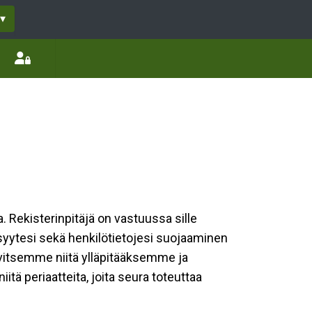
▾
a. Rekisterinpitäjä on vastuussa sille
isyytesi sekä henkilötietojesi suojaaminen
rvitsemme niitä ylläpitääksemme ja
tä periaatteita, joita seura toteuttaa