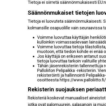
Tietoja ei siirretä säännönmukaisesti EU:n
Säännönmukaiset tietojen luo
Tietoja ei luovuteta säännönmukaisesti. Se
kolmansille osapuolille vain seuraavissa 
Voimme luovuttaa käyttäjän henkilöti
kulloinkin voimassaolevaan lainsäädän
Voimme luovuttaa tietoja tilastollista,
muotoon, että tiedon kohde ei enää ol
Jos käyttäjä on erikseen antanut s
tietoja luovuttaa tarkoin valituille y
Tähän jäsenrekisteriin tallennettuja
Palloliiton Pelipaikka -rekisteriin. V
rekisteröinti ja hallinnointi Pelipai
osoitteesta https://www.palloliitto.fi
Rekisterin suojauksen periaat
Rekisteriä koskevat manuaaliset aineistot s
jotka ovat palomuurein, salasanoin ja muid