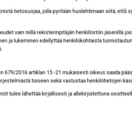
stä tietosuojaa, jolla pyritään huolehtimaan siitä, että̈
eudet vain niillä rekisterinpitäjän henkilöstön jäsenillä j
nen ja lukeminen edellyttää henkilökohtaista tunnistautum
.
n 679/2016 artiklan 15 -21 mukaisesti oikeus saada pääsy 
t järjestelmästä toiseen sekä vastustaa henkilötietojen käsi
öt tulee lähettää kirjallisesti ja allekirjoitettuna osoitteell