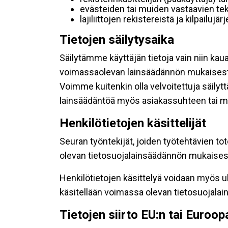
evästeiden tai muiden vastaavien tek
lajiliittojen rekistereistä ja kilpailujä
Tietojen säilytysaika
Säilytämme käyttäjän tietoja vain niin kau
voimassaolevan lainsäädännön mukaisest
Voimme kuitenkin olla velvoitettuja säily
lainsäädäntöä myös asiakassuhteen tai mu
Henkilötietojen käsittelijät
Seuran työntekijät, joiden työtehtävien to
olevan tietosuojalainsäädännön mukaisesti
Henkilötietojen käsittelyä voidaan myös ul
käsitellään voimassa olevan tietosuojala
Tietojen siirto EU:n tai Euroo