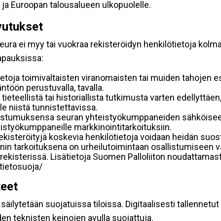
 ja Euroopan talousalueen ulkopuolelle.
vutukset
ura ei myy tai vuokraa rekisteröidyn henkilötietoja kolman
tapauksissa:
etoja toimivaltaisten viranomaisten tai muiden tahojen e
töön perustuvalla, tavalla.
 tieteellistä tai historiallista tutkimusta varten edellyttäe
e niistä tunnistettavissa.
uostumuksensa seuran yhteistyökumppaneiden sähköiseen 
hteistyökumppaneille markkinointitarkoituksiin.
 rekisteröityjä koskevia henkilötietoja voidaan heidän 
iennin tarkoituksena on urheilutoimintaan osallistumiseen v
kka-rekisterissä. Lisätietoja Suomen Palloliiton noudattama
/tietosuoja/
teet
äilytetään suojatuissa tiloissa. Digitaalisesti tallennetut 
en teknisten keinojen avulla suojattuja.