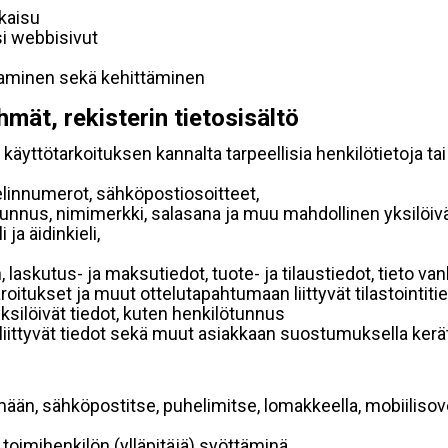
lkaisu
si webbisivut
taminen sekä kehittäminen
hmät, rekisterin tietosisältö
käyttötarkoituksen kannalta tarpeellisia henkilötietoja tai
elinnumerot, sähköpostiosoitteet,
ätunnus, nimimerkki, salasana ja muu mahdollinen yksilöiv
ja äidinkieli,
, laskutus- ja maksutiedot, tuote- ja tilaustiedot, tieto
 varoitukset ja muut ottelutapahtumaan liittyvät tilastointiti
yksilöivät tiedot, kuten henkilötunnus
 liittyvät tiedot sekä muut asiakkaan suostumuksella kerät
mään, sähköpostitse, puhelimitse, lomakkeella, mobiilisove
i toimihenkilön (ylläpitäjä) syöttäminä