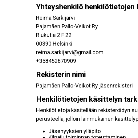
Yhteyshenkilö henkilötietojen 
Reima Särkijärvi
Pajamäen Pallo-Veikot Ry
Riukutie 2 F 22
00390 Helsinki
reima.sarkijarvi@gmail.com
+358452670909
Rekisterin nimi
Pajamäen Pallo-Veikot Ry jäsenrekisteri
Henkilötietojen käsittelyn tar
Henkilötietoja käsitellään rekisteröidyn 
perusteella, jolloin lainmukainen käsittelyp
Jäsenyyksien ylläpito
Kilpailutoiminnan toteuttaminen