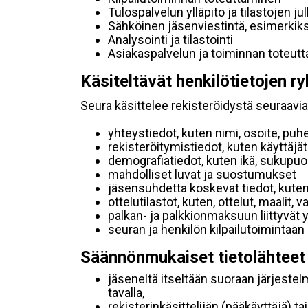
Tulospalvelun ylläpito ja tilastojen ju
Sähköinen jäsenviestintä, esimerkik
Analysointi ja tilastointi
Asiakaspalvelun ja toiminnan toteut
Käsiteltävät henkilötietojen ry
Seura käsittelee rekisteröidystä seuraavia 
yhteystiedot, kuten nimi, osoite, puh
rekisteröitymistiedot, kuten käyttäj
demografiatiedot, kuten ikä, sukupuoli 
mahdolliset luvat ja suostumukset
jäsensuhdetta koskevat tiedot, kuten
ottelutilastot, kuten, ottelut, maalit,
palkan- ja palkkionmaksuun liittyvät 
seuran ja henkilön kilpailutoimintaan
Säännönmukaiset tietolähteet
jäseneltä itseltään suoraan järjestel
tavalla,
rekisterinkäsittelijän (pääkäyttäjä) ta